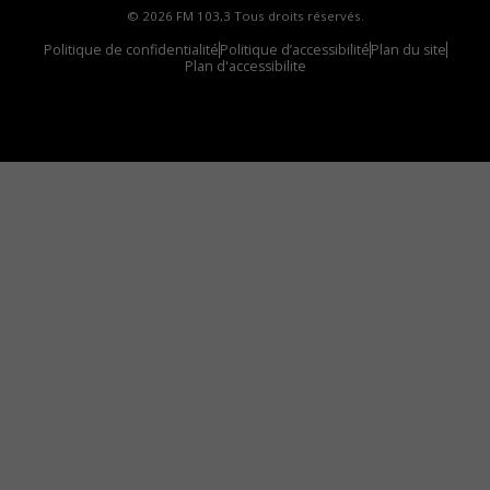
© 2026 FM 103,3 Tous droits réservés.
Politique de confidentialité
Politique d’accessibilité
Plan du site
Plan d'accessibilite
Comment installer notre vignette sur votre
appareil mobile