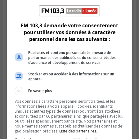
LONGUEUIL
Publié le 6 août 2026 à 11h58
Des jeunes ciblent la Montérégie pour
FM 103,3 demande votre consentement
le Défi écrou de roue
pour utiliser vos données à caractère
personnel dans les cas suivants :
Publicités et contenu personnalisés, mesure de
performance des publicités et du contenu, études
d’audience et développement de services
Stocker et/ou accéder à des informations sur un
appareil
En savoir plus
Vos données à caractère personnel seront traitées, et les
informations liées à votre appareil (cookies, identifiants
uniques et autres types de données) pourront être stockées
Publié le 6 août 2026 à 05h39
et consultées par 66 partenaires, ainsi que partagées avec lui,
La grenade du camping du lac Cristal était
ou utilisées spécifiquement par ce site. Nos partenaires et
inoffensive
nous-mêmes sommes susceptibles d'utiliser des données de
géolocalisation précises.
Liste des partenaires.