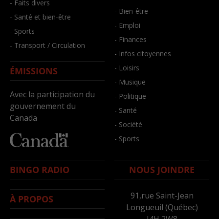
- Faits divers
- Bien-être
- Santé et bien-être
- Emploi
- Sports
- Finances
- Transport / Circulation
- Infos citoyennes
- Loisirs
ÉMISSIONS
- Musique
Avec la participation du
- Politique
gouvernement du
- Santé
Canada
- Société
- Sports
BINGO RADIO
NOUS JOINDRE
91,rue Saint-Jean
À PROPOS
Longueuil (Québec)
J4H 2W8