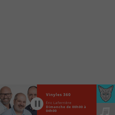
À partir de votre téléphone, allez sur le site
internet de la Radio allumée au
www.fm1033.ca
Ensuite cliquez sur l’icône situé au bas de
votre écran
(celui qui représente un carré incluant une
flèche dirigé vers le haut)
Cliquez maintenant sur l’option Ajouter sur
l’écran d’accueil et vous verrez apparaître le
logo du FM 103,3
Faites Enregistrer en haut à droite.
Et voilà! Toutes les infos et l’écoute de votre radio
locale vous sont maintenant accessibles en un clic!
Audio
Vinyles 360
00:00
00:00
Player
Éric Laferrière
Dimanche de 00h00 à
04h00