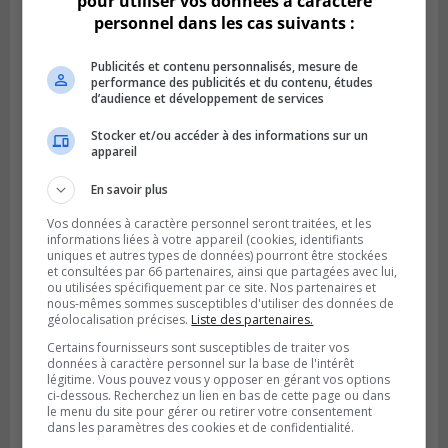
pour utiliser vos données à caractère
personnel dans les cas suivants :
Publicités et contenu personnalisés, mesure de
performance des publicités et du contenu, études
d’audience et développement de services
Stocker et/ou accéder à des informations sur un
appareil
Publié le 6 juillet 2026 à 09h33
Longueuil conclue un contrat pour
En savoir plus
valoriser des cendres d’incinération
Vos données à caractère personnel seront traitées, et les
informations liées à votre appareil (cookies, identifiants
uniques et autres types de données) pourront être stockées
et consultées par 66 partenaires, ainsi que partagées avec lui,
ou utilisées spécifiquement par ce site. Nos partenaires et
nous-mêmes sommes susceptibles d'utiliser des données de
géolocalisation précises.
Liste des partenaires.
Certains fournisseurs sont susceptibles de traiter vos
données à caractère personnel sur la base de l'intérêt
légitime. Vous pouvez vous y opposer en gérant vos options
ci-dessous. Recherchez un lien en bas de cette page ou dans
le menu du site pour gérer ou retirer votre consentement
dans les paramètres des cookies et de confidentialité.