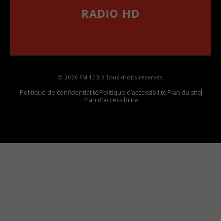
RADIO HD
••••••••••••••••••
Comment synthoniser la fréquence HD dans
votre voiture
© 2026 FM 103,3 Tous droits réservés.
Politique de confidentialité
Politique d’accessibilité
Plan du site
Plan d'accessibilite