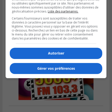
ou utilisées spécifiquement par ce site. Nos partenaires et
nous-mêmes sommes susceptibles d'utiliser des données de
SAINT-CATHERINE
géolocalisation précises.
Liste des partenaires.
Publié le 30 juillet 2026 à 07h58
Sainte-Catherine prolonge son aide
Certains fournisseurs sont susceptibles de traiter vos
données à caractère personnel sur la base de l'intérêt
financière au Complexe Le Partage
légitime. Vous pouvez vous y opposer en gérant vos options
ci-dessous. Recherchez un lien en bas de cette page ou dans
le menu du site pour gérer ou retirer votre consentement
dans les paramètres des cookies et de confidentialité.
Autoriser
Gérer vos préférences