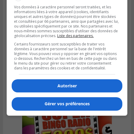
Vos données à caractère personnel seront traitées, et les
informations liées à votre appareil (cookies, identifiants
uniques et autres types de données) pourront être stockées
et consultées par 66 partenaires, ainsi que partagées avec lui,
ou utilisées spécifiquement par ce site. Nos partenaires et
nous-mêmes sommes susceptibles d'utiliser des données de
géolocalisation précises.
Liste des partenaires.
Certains fournisseurs sont susceptibles de traiter vos
données à caractère personnel sur la base de l'intérêt
légitime. Vous pouvez vous y opposer en gérant vos options
SAINT-HUBERT
ci-dessous. Recherchez un lien en bas de cette page ou dans
Publié le 3 août 2026 à 12h00
le menu du site pour gérer ou retirer votre consentement
L’arrivée du marché saisonnier à Saint-
dans les paramètres des cookies et de confidentialité.
Hubert
Autoriser
Gérer vos préférences