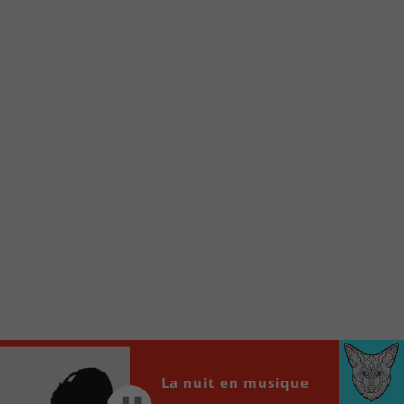
Voici la procédure ;)
À partir de votre téléphone, allez sur le site
internet de la Radio allumée au
www.fm1033.ca
Ensuite cliquez sur l’icône situé au bas de
votre écran
(celui qui représente un carré incluant une
flèche dirigé vers le haut)
Cliquez maintenant sur l’option Ajouter sur
l’écran d’accueil et vous verrez apparaître le
logo du FM 103,3
Faites Enregistrer en haut à droite.
Et voilà! Toutes les infos et l’écoute de votre radio
locale vous sont maintenant accessibles en un clic!
Audio
La nuit en musique
00:00
00:00
Player