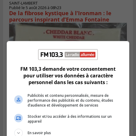
SAINT-LAMBERT
Publié le 5 août 2026 à 08h23
De la fibrose kystique à l’Ironman : le
parcours inspirant d’Emma Fontaine
FM 103,3 demande votre consentement
pour utiliser vos données à caractère
personnel dans les cas suivants :
Publicités et contenu personnalisés, mesure de
performance des publicités et du contenu, études
Publié le 4 août 2026 à 13h18
Des fromages de la Laiterie Coaticook
d’audience et développement de services
rappelés par l’ACIA
Stocker et/ou accéder à des informations sur un
appareil
En savoir plus