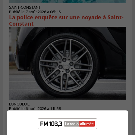
SAINT-CONSTANT
Publié le 7 août 2026 à 06h15
La police enquête sur une noyade à Saint-
Constant
LONGUEUIL
Publié le 6 août 2026 à 11h58
Des jeunes ciblent la Montérégie pour
le Défi écrou de roue