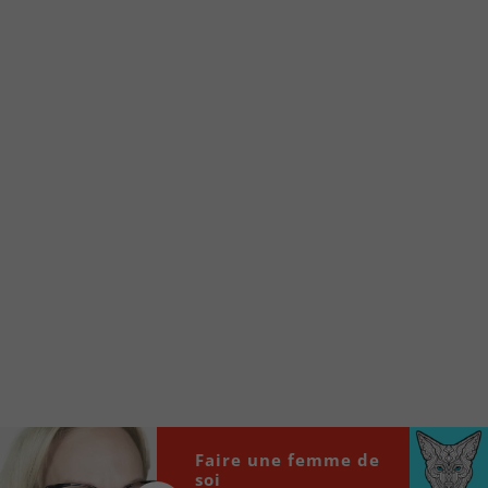
Voici la procédure ;)
À partir de votre téléphone, allez sur le site
internet de la Radio allumée au
www.fm1033.ca
Ensuite cliquez sur l’icône situé au bas de
votre écran
(celui qui représente un carré incluant une
flèche dirigé vers le haut)
Cliquez maintenant sur l’option Ajouter sur
l’écran d’accueil et vous verrez apparaître le
logo du FM 103,3
Faites Enregistrer en haut à droite.
Et voilà! Toutes les infos et l’écoute de votre radio
locale vous sont maintenant accessibles en un clic!
Faire une femme de
Audio
soi
00:00
00:00