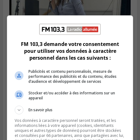
FM 103,3 demande votre consentement
pour utiliser vos données à caractère
Publié le 6 juillet 2026 à 11h18
personnel dans les cas suivants :
Climat Québec dévoile deux candidats
pour l’Agglomération
Publicités et contenu personnalisés, mesure de
performance des publicités et du contenu, études
d’audience et développement de services
Stocker et/ou accéder à des informations sur un
appareil
En savoir plus
Vos données à caractère personnel seront traitées, et les
informations liées à votre appareil (cookies, identifiants
uniques et autres types de données) pourront être stockées
et consultées par 66 partenaires, ainsi que partagées avec lui,