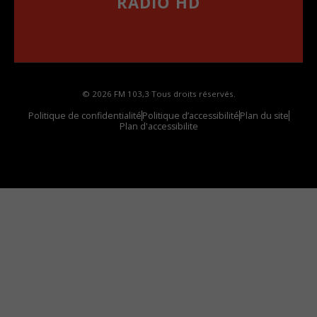
RADIO HD
••••••••••••••••••
Comment synthoniser la fréquence HD dans
votre voiture
© 2026 FM 103,3 Tous droits réservés.
Politique de confidentialité
Politique d’accessibilité
Plan du site
Plan d'accessibilite