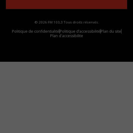
© 2026 FM 103,3 Tous droits réservés.
Politique de confidentialité
Politique d’accessibilité
Plan du site
Plan d'accessibilite
Comment installer notre vignette sur votre