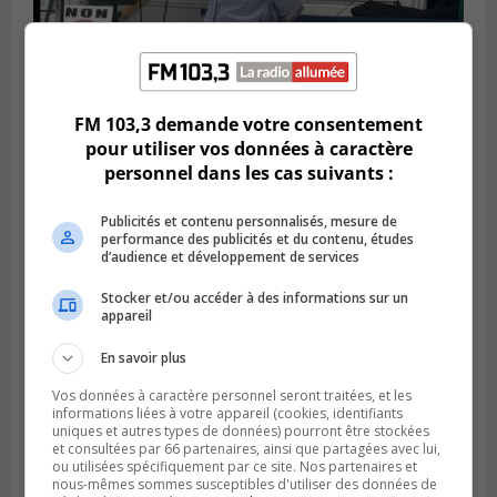
FM 103,3 demande votre consentement
Publié le 6 juillet 2026 à 11h18
Climat Québec dévoile deux candidats
pour utiliser vos données à caractère
pour l’Agglomération
personnel dans les cas suivants :
Publicités et contenu personnalisés, mesure de
performance des publicités et du contenu, études
d’audience et développement de services
Stocker et/ou accéder à des informations sur un
appareil
En savoir plus
Vos données à caractère personnel seront traitées, et les
informations liées à votre appareil (cookies, identifiants
uniques et autres types de données) pourront être stockées
et consultées par 66 partenaires, ainsi que partagées avec lui,
ou utilisées spécifiquement par ce site. Nos partenaires et
Publié le 6 juillet 2026 à 09h33
Longueuil conclue un contrat pour
nous-mêmes sommes susceptibles d'utiliser des données de