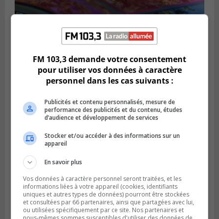
BROSSARD
FM 103,3 demande votre consentement
Publié le 31 juillet 2026 à 12h00
Le transport à la demande du RTL prend
pour utiliser vos données à caractère
de l’expansion à Brossard
personnel dans les cas suivants :
Publicités et contenu personnalisés, mesure de
performance des publicités et du contenu, études
d’audience et développement de services
Stocker et/ou accéder à des informations sur un
appareil
En savoir plus
Vos données à caractère personnel seront traitées, et les
informations liées à votre appareil (cookies, identifiants
uniques et autres types de données) pourront être stockées
et consultées par 66 partenaires, ainsi que partagées avec lui,
BOUCHERVILLE
ou utilisées spécifiquement par ce site. Nos partenaires et
Publié le 31 juillet 2026 à 06h57
nous-mêmes sommes susceptibles d'utiliser des données de