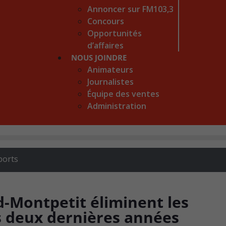
Annoncer sur FM103,3
Concours
Opportunités
d’affaires
NOUS JOINDRE
Animateurs
Journalistes
Équipe des ventes
Administration
ports
-Montpetit éliminent les
s deux dernières années