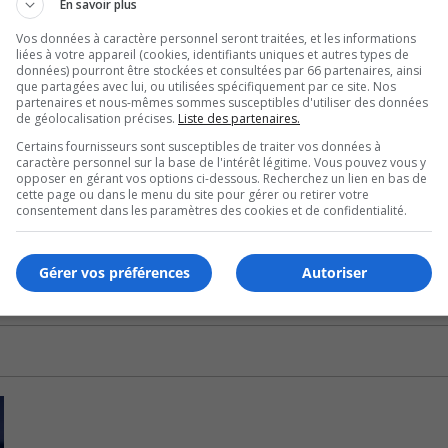
En savoir plus
premier Bol d’Or de leur histoire comme le mentionne leur
Vos données à caractère personnel seront traitées, et les informations
liées à votre appareil (cookies, identifiants uniques et autres types de
données) pourront être stockées et consultées par 66 partenaires, ainsi
que partagées avec lui, ou utilisées spécifiquement par ce site. Nos
U
partenaires et nous-mêmes sommes susceptibles d'utiliser des données
00:00
de géolocalisation précises.
Liste des partenaires.
U
Certains fournisseurs sont susceptibles de traiter vos données à
Ar
bbott.
caractère personnel sur la base de l'intérêt légitime. Vous pouvez vous y
ke
opposer en gérant vos options ci-dessous. Recherchez un lien en bas de
i, 15 novembre, au Cégep de Thetford.
cette page ou dans le menu du site pour gérer ou retirer votre
to
consentement dans les paramètres des cookies et de confidentialité.
in
or
de
Gérer vos préférences
Autoriser
vo