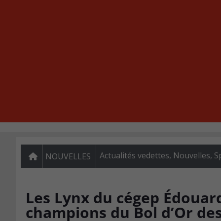
Actualités vedettes
,
Nouvelles
,
S
NOUVELLES
Les Lynx du cégep Édouard
champions du Bol d’Or de