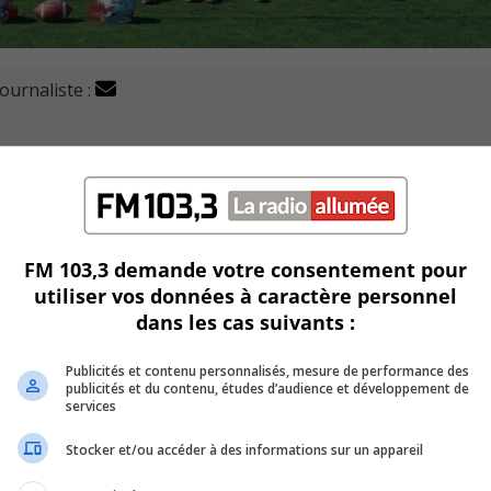
journaliste :
tpetit s’est taillé une place pour la grande finale collég
 et Or de Valleyfield.
FM 103,3 demande votre consentement pour
utiliser vos données à caractère personnel
 match avec 22 passes complétées en 33 tentatives en plus de
dans les cas suivants :
 éliminé les champions en titre des 2 dernières années au
Publicités et contenu personnalisés, mesure de performance des
publicités et du contenu, études d’audience et développement de
services
Stocker et/ou accéder à des informations sur un appareil
 Or subissaient un premier revers à domicile en 4 ans, soit 