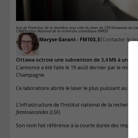
Vue de l’intérieur de la chambre sous vide du laser de 750 térawatts du 
CNW/Institut National de la recherche scientifique (INRS))
|
Maryse Garant - FM103,3
Contacter le ou 
Ottawa octroie une subvention de 3,4 M$ à un labo
L’annonce a été faite le 19 août dernier par le ministr
Champagne.
Ce laboratoire abrite le laser le plus puissant au Can
L’infrastructure de l’Institut national de la recherche
femtosecondes (LSF)
.
Son nom fait référence à la courte durée des impulsion