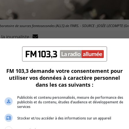
Laboratoire de sources femtosecondes (ALLS) de l’INRS. - SOURCE : JOSÉE LECOMPTE (G
la journaliste :
ratoire scientifique situé à Varennes.
e de l’Innovation, des Sciences et de l’Industrie, François-Ph
FM 103,3 demande votre consentement pour
utiliser vos données à caractère personnel
ada.
dans les cas suivants :
 scientifique (INRS) a été baptisée
Laboratoire de sources
Publicités et contenu personnalisés, mesure de performance des
publicités et du contenu, études d’audience et développement de
services
s des lasers qu’il abrite.
Stocker et/ou accéder à des informations sur un appareil