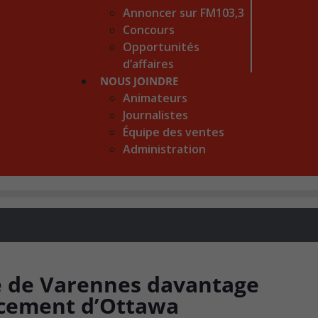
Annoncer sur FM103,3
Concours
Opportunités
d’affaires
NOUS JOINDRE
Animateurs
Journalistes
Équipe des ventes
Administration
re de Varennes davantage
ncement d’Ottawa