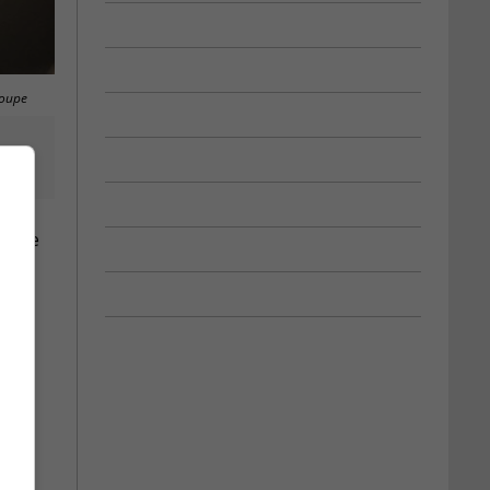
roupe
ilippe