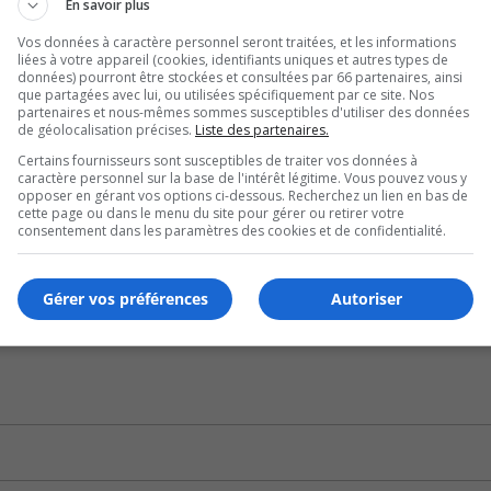
En savoir plus
ui correspond à un millionième de milliardième de seconde.
Vos données à caractère personnel seront traitées, et les informations
s et chercheurs d’avoir accès aux installations de calibre
liées à votre appareil (cookies, identifiants uniques et autres types de
données) pourront être stockées et consultées par 66 partenaires, ainsi
que partagées avec lui, ou utilisées spécifiquement par ce site. Nos
partenaires et nous-mêmes sommes susceptibles d'utiliser des données
de géolocalisation précises.
Liste des partenaires.
dans une grande variété de domaines.
Certains fournisseurs sont susceptibles de traiter vos données à
caractère personnel sur la base de l'intérêt légitime. Vous pouvez vous y
et les télécommunications.
opposer en gérant vos options ci-dessous. Recherchez un lien en bas de
cette page ou dans le menu du site pour gérer ou retirer votre
ettra de demeurer un centre d’excellence en science ultrarapi
consentement dans les paramètres des cookies et de confidentialité.
ifique du laboratoire, le professeur Franç̧ois Légaré.
Gérer vos préférences
Autoriser
organisé dans le cadre du Fonds des initiatives scientifique
novation (FCI).