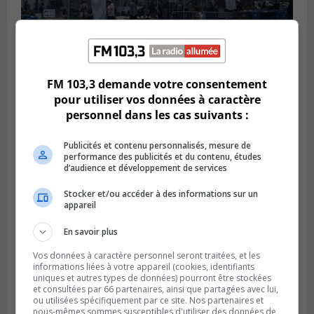
SAINT-HUBERT
FM 103,3 demande votre consentement
Publié le 3 août 2026 à 12h00
L’arrivée du marché saisonnier à Saint-
pour utiliser vos données à caractère
Hubert
personnel dans les cas suivants :
Publicités et contenu personnalisés, mesure de
performance des publicités et du contenu, études
d’audience et développement de services
Stocker et/ou accéder à des informations sur un
appareil
En savoir plus
Vos données à caractère personnel seront traitées, et les
informations liées à votre appareil (cookies, identifiants
uniques et autres types de données) pourront être stockées
et consultées par 66 partenaires, ainsi que partagées avec lui,
SAINT-BRUNO-DE-MONTARVILLE
ou utilisées spécifiquement par ce site. Nos partenaires et
Publié le 2 août 2026 à 08h06
nous-mêmes sommes susceptibles d'utiliser des données de