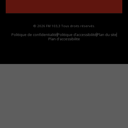
votre voiture
© 2026 FM 103,3 Tous droits réservés.
Politique de confidentialité
Politique d’accessibilité
Plan du site
Plan d'accessibilite