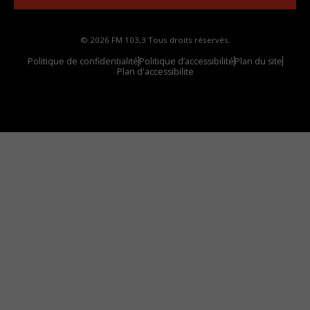
© 2026 FM 103,3 Tous droits réservés.
Politique de confidentialité
Politique d’accessibilité
Plan du site
Plan d'accessibilite
Comment installer notre vignette sur votre
appareil mobile