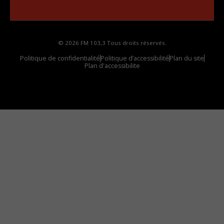
votre voiture
© 2026 FM 103,3 Tous droits réservés.
Politique de confidentialité
Politique d’accessibilité
Plan du site
Plan d'accessibilite