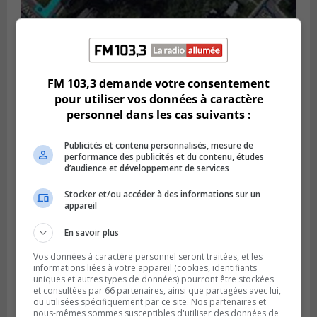
GREENFIELD PARK
Publié le 6 août 2026 à 13h45
Greenfield Park veut s’armer contre les
fortes
FM 103,3 demande votre consentement
pluies
pour utiliser vos données à caractère
personnel dans les cas suivants :
Publicités et contenu personnalisés, mesure de
performance des publicités et du contenu, études
d’audience et développement de services
Stocker et/ou accéder à des informations sur un
appareil
En savoir plus
Vos données à caractère personnel seront traitées, et les
informations liées à votre appareil (cookies, identifiants
uniques et autres types de données) pourront être stockées
et consultées par 66 partenaires, ainsi que partagées avec lui,
SAINT-HUBERT
ou utilisées spécifiquement par ce site. Nos partenaires et
Publié le 6 août 2026 à 09h39
nous-mêmes sommes susceptibles d'utiliser des données de