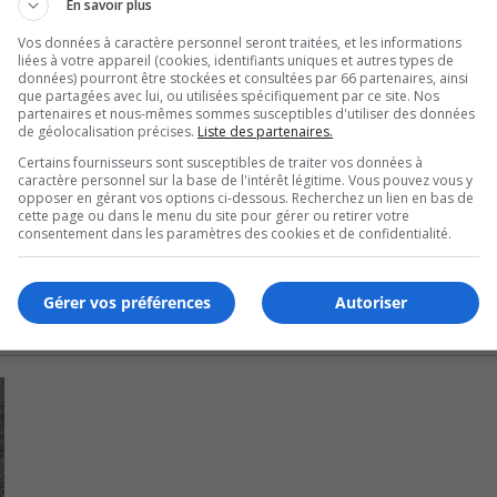
En savoir plus
a réussi à introduire un nouveau matériau novateur plus
haîne de production.
Vos données à caractère personnel seront traitées, et les informations
liées à votre appareil (cookies, identifiants uniques et autres types de
données) pourront être stockées et consultées par 66 partenaires, ainsi
que partagées avec lui, ou utilisées spécifiquement par ce site. Nos
t une formation spécifique auprès de centaines de bénévoles
partenaires et nous-mêmes sommes susceptibles d'utiliser des données
iaires de CHSLD.
de géolocalisation précises.
Liste des partenaires.
Certains fournisseurs sont susceptibles de traiter vos données à
caractère personnel sur la base de l'intérêt légitime. Vous pouvez vous y
opposer en gérant vos options ci-dessous. Recherchez un lien en bas de
cette page ou dans le menu du site pour gérer ou retirer votre
consentement dans les paramètres des cookies et de confidentialité.
Gérer vos préférences
Autoriser