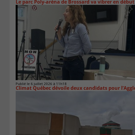
Le parc Poly-aréna de Brossard va vibrer en début
Publié le 6 juillet 2026 à 11h18
Climat Québec dévoile deux candidats pour l’Agg