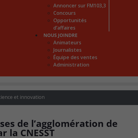
Annoncer sur FM103,3
Concours
Opportunités
d’affaires
NOUS JOINDRE
Animateurs
Journalistes
Équipe des ventes
Administration
cience et innovation
ises de l’agglomération de
r la CNESST