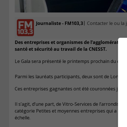
|
Journaliste - FM103,3
Contacter le ou la 
Des entreprises et organismes de l’agglomération
santé et sécurité au travail de la CNESST.
Le Gala sera présenté le printemps prochain du côté
Parmi les lauréats participants, deux sont de Longueu
Ces entreprises gagnantes ont été couronnées jeudi so
Il s’agit, d’une part, de Vitro-Services de l’arrondis
catégorie Petites et moyennes entreprises qui a inn
échelle.