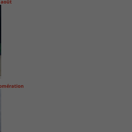
 août
lomération