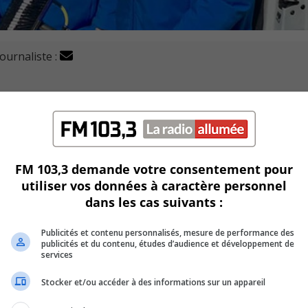
journaliste :
 de Longueuil vont se rendre au Gala national des Grand
 de Québec.
FM 103,3 demande votre consentement pour
utiliser vos données à caractère personnel
il et un de Boucherville.
dans les cas suivants :
ir lors d’un premier gala qui se tenait à Boucherville.
Publicités et contenu personnalisés, mesure de performance des
publicités et du contenu, études d’audience et développement de
sement Saint-Hubert (Longueuil) qui s’est démarqué dans la
services
ové dans la façon de nettoyer des fenêtres sans escabeau ou
Stocker et/ou accéder à des informations sur un appareil