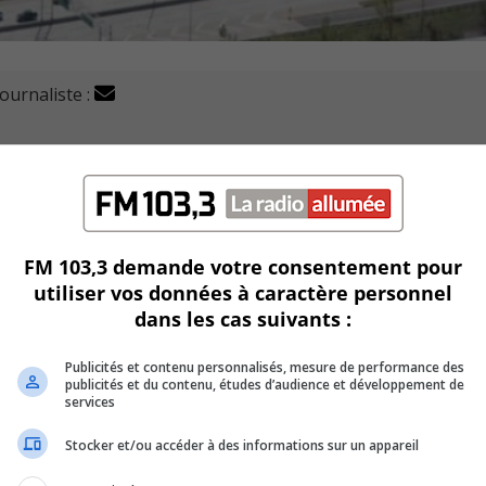
journaliste :
es résidents pour élaborer des projets qui leur tiennent à
if de la Ville.
’impliquent « dans la création d’une ville à leur image ».
FM 103,3 demande votre consentement pour
utiliser vos données à caractère personnel
 budgétaire de 2025.
dans les cas suivants :
tte démarche. Celui-ci sera composé de citoyens, d’élus et
Publicités et contenu personnalisés, mesure de performance des
publicités et du contenu, études d’audience et développement de
services
t éventuellement voter pour leur projet favori.
Stocker et/ou accéder à des informations sur un appareil
ww.ville.laprairie.qc.ca dans le section « comités et commiss