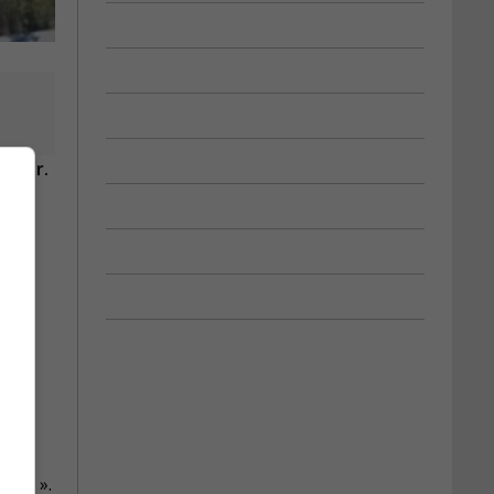
 cœur.
ions ».