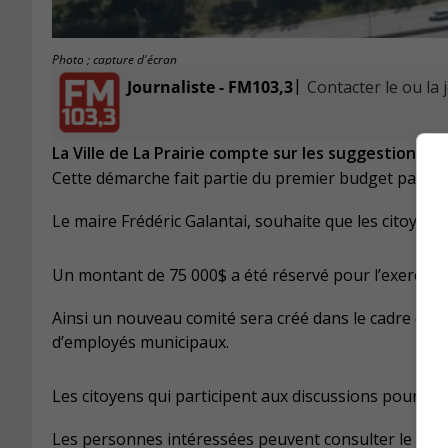
Photo ; capture d'écran
|
Journaliste - FM103,3
Contacter le ou la 
La Ville de La Prairie compte sur les suggestions d
Cette démarche fait partie du premier budget participat
Le maire Frédéric Galantai, souhaite que les citoyens s
Un montant de 75 000$ a été réservé pour l’exercice
Ainsi un nouveau comité sera créé dans le cadre de ce
d’employés municipaux.
Les citoyens qui participent aux discussions pourron
Les personnes intéressées peuvent consulter le site w