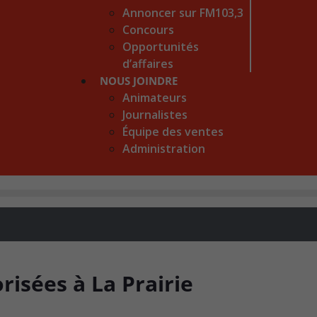
Annoncer sur FM103,3
Concours
Opportunités
d’affaires
NOUS JOINDRE
Animateurs
Journalistes
Équipe des ventes
Administration
risées à La Prairie