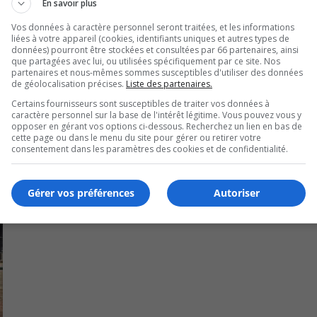
En savoir plus
S) de la région, sont toujours sans contrat de travail.
Vos données à caractère personnel seront traitées, et les informations
liées à votre appareil (cookies, identifiants uniques et autres types de
nditions de travail des employés en l’espace de quelques se
données) pourront être stockées et consultées par 66 partenaires, ainsi
que partagées avec lui, ou utilisées spécifiquement par ce site. Nos
vantages.
partenaires et nous-mêmes sommes susceptibles d'utiliser des données
de géolocalisation précises.
Liste des partenaires.
Certains fournisseurs sont susceptibles de traiter vos données à
caractère personnel sur la base de l'intérêt légitime. Vous pouvez vous y
opposer en gérant vos options ci-dessous. Recherchez un lien en bas de
cette page ou dans le menu du site pour gérer ou retirer votre
consentement dans les paramètres des cookies et de confidentialité.
Gérer vos préférences
Autoriser