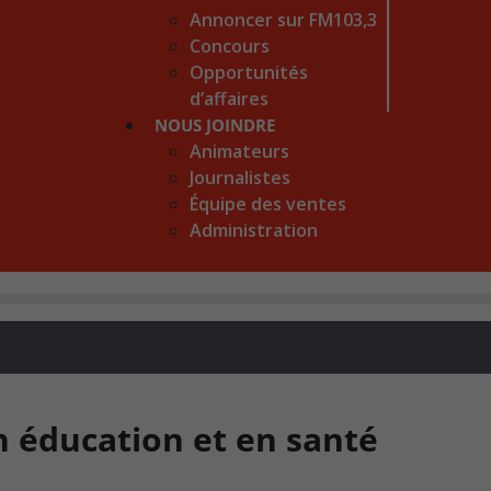
Annoncer sur FM103,3
Concours
Opportunités
d’affaires
NOUS JOINDRE
Animateurs
Journalistes
Équipe des ventes
Administration
n éducation et en santé