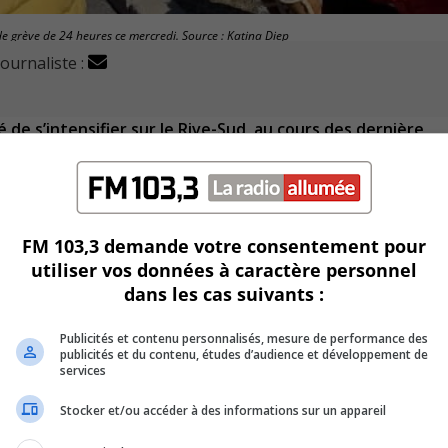
de grève de 24 heures ce mercredi. Source : Katina Diep
journaliste :
e s’intensifier sur le Rive-Sud, au cours des dernière
t donc les membres n’ont pas débrayé le même jour.
des moyens de pression devant le Centre de services scolair
FM 103,3 demande votre consentement pour
utiliser vos données à caractère personnel
dans les cas suivants :
ril, dénonçant la surcharge de travail.
Publicités et contenu personnalisés, mesure de performance des
ins aspects de leur convention collective.
publicités et du contenu, études d’audience et développement de
services
égep Édouard-Montpetit, a déclenché une grève en mars.
Stocker et/ou accéder à des informations sur un appareil
ionnelle de la santé du Québec (infirmières) et l’Alliance du