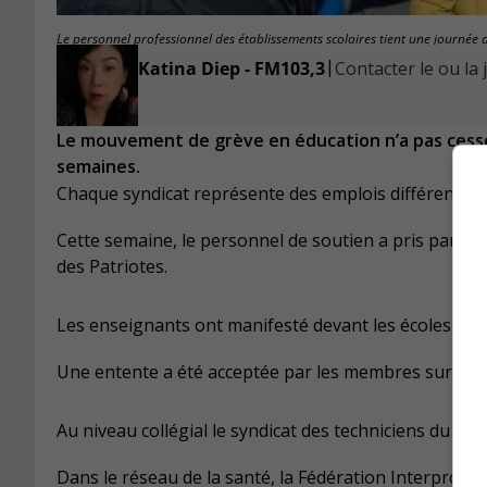
Le personnel professionnel des établissements scolaires tient une journée 
|
Katina Diep - FM103,3
Contacter le ou la 
Le mouvement de grève en éducation n’a pas cessé d
semaines.
Chaque syndicat représente des emplois différents e
Cette semaine, le personnel de soutien a pris part à 
des Patriotes.
Les enseignants ont manifesté devant les écoles en av
Une entente a été acceptée par les membres sur certa
Au niveau collégial le syndicat des techniciens du c
Dans le réseau de la santé, la Fédération Interprofess