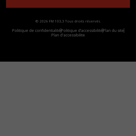
© 2026 FM 103,3 Tous droits réservés.
Politique de confidentialité
Politique d’accessibilité
Plan du site
Plan d'accessibilite
Comment installer notre vignette sur votre