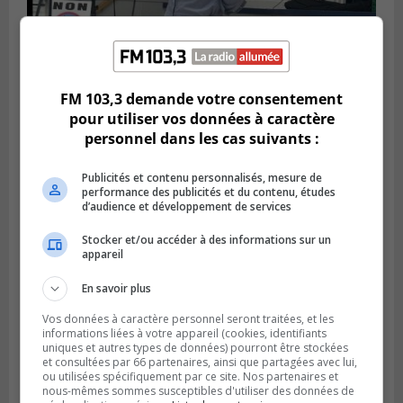
FM 103,3 demande votre consentement
Publié le 6 juillet 2026 à 11h18
Climat Québec dévoile deux candidats
pour utiliser vos données à caractère
pour l’Agglomération
personnel dans les cas suivants :
Publicités et contenu personnalisés, mesure de
performance des publicités et du contenu, études
d’audience et développement de services
Stocker et/ou accéder à des informations sur un
appareil
En savoir plus
Vos données à caractère personnel seront traitées, et les
informations liées à votre appareil (cookies, identifiants
uniques et autres types de données) pourront être stockées
et consultées par 66 partenaires, ainsi que partagées avec lui,
Publié le 6 juillet 2026 à 09h33
ou utilisées spécifiquement par ce site. Nos partenaires et
Longueuil conclue un contrat pour
nous-mêmes sommes susceptibles d'utiliser des données de