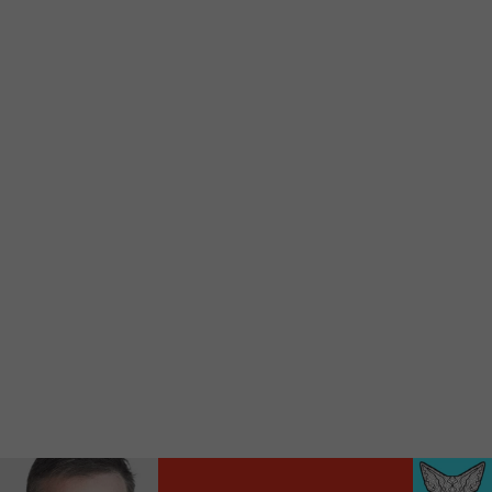
d’accueil rapidement.
Voici la procédure ;)
À partir de votre téléphone, allez sur le site
internet de la Radio allumée au
www.fm1033.ca
Ensuite cliquez sur l’icône situé au bas de
votre écran
(celui qui représente un carré incluant une
flèche dirigé vers le haut)
Cliquez maintenant sur l’option Ajouter sur
l’écran d’accueil et vous verrez apparaître le
logo du FM 103,3
Faites Enregistrer en haut à droite.
Et voilà! Toutes les infos et l’écoute de votre radio
locale vous sont maintenant accessibles en un clic!