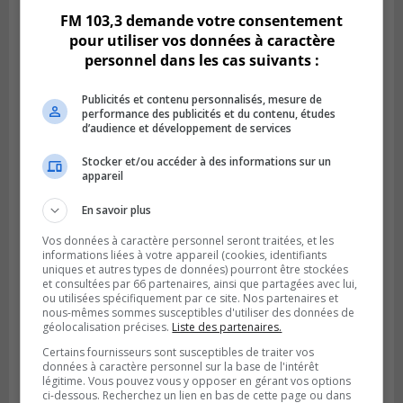
FM 103,3 demande votre consentement
pour utiliser vos données à caractère
SAINT-CONSTANT
personnel dans les cas suivants :
Publié le 7 août 2026 à 06h15
La police enquête sur une noyade à Saint-
Constant
Publicités et contenu personnalisés, mesure de
performance des publicités et du contenu, études
d’audience et développement de services
Stocker et/ou accéder à des informations sur un
appareil
En savoir plus
Vos données à caractère personnel seront traitées, et les
informations liées à votre appareil (cookies, identifiants
uniques et autres types de données) pourront être stockées
et consultées par 66 partenaires, ainsi que partagées avec lui,
ou utilisées spécifiquement par ce site. Nos partenaires et
nous-mêmes sommes susceptibles d'utiliser des données de
géolocalisation précises.
Liste des partenaires.
LONGUEUIL
Publié le 6 août 2026 à 11h58
Certains fournisseurs sont susceptibles de traiter vos
Des jeunes ciblent la Montérégie pour
données à caractère personnel sur la base de l'intérêt
le Défi écrou de roue
légitime. Vous pouvez vous y opposer en gérant vos options
ci-dessous. Recherchez un lien en bas de cette page ou dans