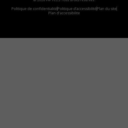
Politique de confidentialité
Politique d’accessibilité
Plan du site
Plan d'accessibilite
Comment installer notre vignette sur votre
appareil mobile