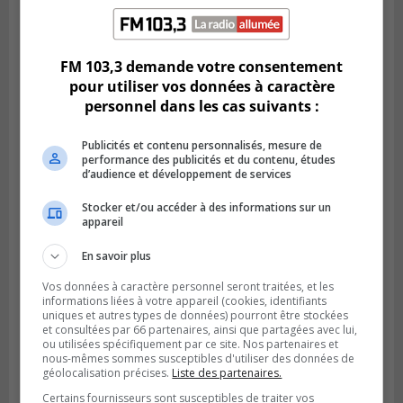
SAINT-HUBERT
Publié le 14 juillet 2026 à 04h58
L’ÉNA de Saint-Hubert pourrait vivre une
forte croissance
FM 103,3 demande votre consentement
pour utiliser vos données à caractère
personnel dans les cas suivants :
Publicités et contenu personnalisés, mesure de
performance des publicités et du contenu, études
d’audience et développement de services
Stocker et/ou accéder à des informations sur un
appareil
En savoir plus
Vos données à caractère personnel seront traitées, et les
BOUCHERVILLE
informations liées à votre appareil (cookies, identifiants
Publié le 13 juillet 2026 à 10h43
uniques et autres types de données) pourront être stockées
Boucherville et le CSSP discutent d’une
et consultées par 66 partenaires, ainsi que partagées avec lui,
Planification scolaire
ou utilisées spécifiquement par ce site. Nos partenaires et
nous-mêmes sommes susceptibles d'utiliser des données de
géolocalisation précises.
Liste des partenaires.
Certains fournisseurs sont susceptibles de traiter vos