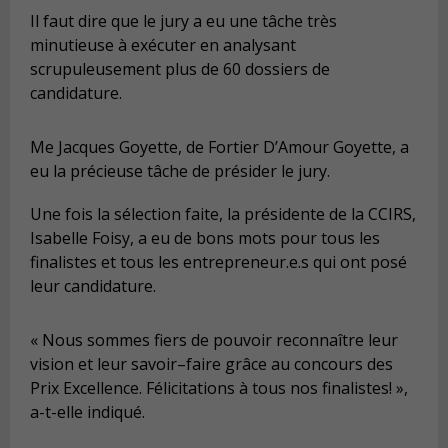
Il faut dire que le jury a eu une tâche très
minutieuse à exécuter en analysant
scrupuleusement plus de 60
dossiers de
candidature.
Me Jacques Goyette,
de
Forti
e
r D’Amour Goyette,
a
eu la précieuse tâche de présider le jury.
Une fois la sélection faite, la présidente de la CCIRS,
Isabelle Foisy, a eu de bons mots pour tous les
finalistes et tous les entrepreneur.e.s qui ont posé
leur candidature.
«
Nous sommes fiers de pouvoir
reconnaître leur
vision et leur savoir
–
faire grâce au concours des
Prix Excellence. Félicitations
à tous nos finalistes! »
,
a-t-elle indiqué.