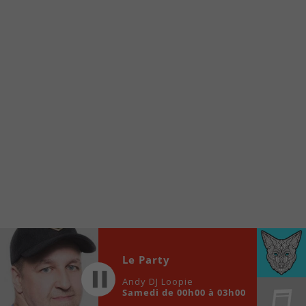
À partir de votre téléphone, allez sur le site
internet de la Radio allumée au
www.fm1033.ca
Ensuite cliquez sur l’icône situé au bas de
votre écran
(celui qui représente un carré incluant une
flèche dirigé vers le haut)
Cliquez maintenant sur l’option Ajouter sur
l’écran d’accueil et vous verrez apparaître le
logo du FM 103,3
Faites Enregistrer en haut à droite.
Et voilà! Toutes les infos et l’écoute de votre radio
locale vous sont maintenant accessibles en un clic!
Audio
Le Party
00:00
00:00
Player
Andy DJ Loopie
Samedi de 00h00 à 03h00