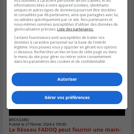
Vos données à caractère personnel seront traitées, et les
informations liées à votre appareil (cookies, identifiants
uniques et autres types de données) pourront être stockées
et consultées par 66 partenaires, ainsi que partagées avec lui,
ou utilisées spécifiquement par ce site. Nos partenaires et
BOUCHERVILLE
nous-mêmes sommes susceptibles d'utiliser des données de
Publié le 29 février 2024 à 16h38
géolocalisation précises.
Liste des partenaires.
RONA élimine le nom de Lowe’s en
Certains fournisseurs sont susceptibles de traiter vos
province et au pays
données à caractère personnel sur la base de l'intérêt
légitime. Vous pouvez vous y opposer en gérant vos options
ci-dessous. Recherchez un lien en bas de cette page ou dans
le menu du site pour gérer ou retirer votre consentement
dans les paramètres des cookies et de confidentialité.
Autoriser
Gérer vos préférences
BROSSARD
Publié le 27 février 2024 à 15h30
Le Réseau FADOQ peut fournir une main-