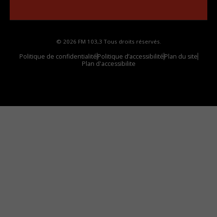
votre voiture
© 2026 FM 103,3 Tous droits réservés.
Politique de confidentialité
Politique d’accessibilité
Plan du site
Plan d'accessibilite
Comment installer notre vignette sur votre