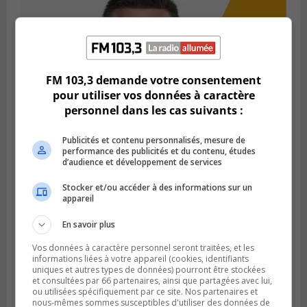
FM 103,3 demande votre consentement
pour utiliser vos données à caractère
personnel dans les cas suivants :
Publicités et contenu personnalisés, mesure de
performance des publicités et du contenu, études
d’audience et développement de services
Stocker et/ou accéder à des informations sur un
appareil
En savoir plus
Vos données à caractère personnel seront traitées, et les
Le conseiller Michel Lanctôt salut aussi ses
informations liées à votre appareil (cookies, identifiants
électeurs des 12 dernières années et dit qu’il les a
uniques et autres types de données) pourront être stockées
et consultées par 66 partenaires, ainsi que partagées avec lui,
servi avec plaisir.
ou utilisées spécifiquement par ce site. Nos partenaires et
nous-mêmes sommes susceptibles d'utiliser des données de