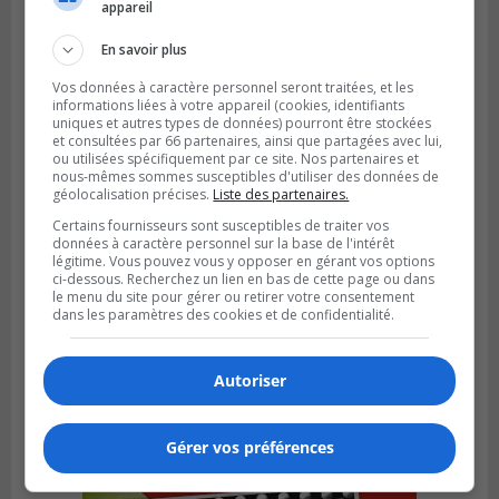
appareil
Metro prend les moyens pour protéger son
personnel cadre
En savoir plus
Vos données à caractère personnel seront traitées, et les
informations liées à votre appareil (cookies, identifiants
uniques et autres types de données) pourront être stockées
et consultées par 66 partenaires, ainsi que partagées avec lui,
ou utilisées spécifiquement par ce site. Nos partenaires et
nous-mêmes sommes susceptibles d'utiliser des données de
géolocalisation précises.
Liste des partenaires.
Certains fournisseurs sont susceptibles de traiter vos
données à caractère personnel sur la base de l'intérêt
légitime. Vous pouvez vous y opposer en gérant vos options
ci-dessous. Recherchez un lien en bas de cette page ou dans
le menu du site pour gérer ou retirer votre consentement
dans les paramètres des cookies et de confidentialité.
LONGUEUIL
Publié le 26 juillet 2026 à 15h54
Le Marché saisonnier de Longueuil débute
Autoriser
sa troisième édition
Gérer vos préférences