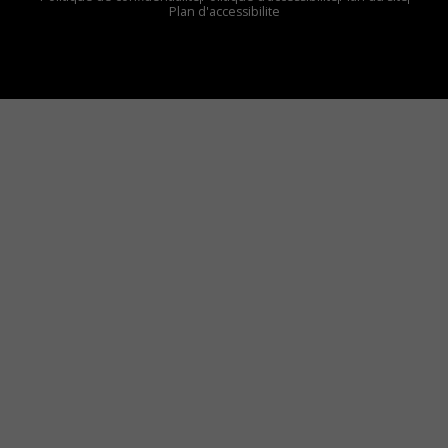
Plan d'accessibilite
Comment installer notre vignette sur votre
appareil mobile
Vous avez envie d’écouter le FM 103,3 ou notre