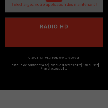
Téléchargez notre application dès maintenant !
RADIO HD
••••••••••••••••••
Comment synthoniser la fréquence HD dans
votre voiture
© 2026 FM 103,3 Tous droits réservés.
Politique de confidentialité
Politique d’accessibilité
Plan du site
Plan d'accessibilite