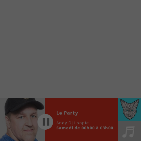
À partir de votre téléphone, allez sur le site
internet de la Radio allumée au
www.fm1033.ca
Ensuite cliquez sur l’icône situé au bas de
votre écran
(celui qui représente un carré incluant une
flèche dirigé vers le haut)
Cliquez maintenant sur l’option Ajouter sur
l’écran d’accueil et vous verrez apparaître le
logo du FM 103,3
Faites Enregistrer en haut à droite.
Et voilà! Toutes les infos et l’écoute de votre radio
locale vous sont maintenant accessibles en un clic!
Audio
Le Party
00:00
00:00
Player
Andy DJ Loopie
Samedi de 00h00 à 03h00