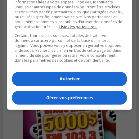
informations liées à votre appareil (cookies, identifiants
uniques et autres types de données) pourront être stockées
et consultées par 66 partenaires, ainsi que partagées avec lui,
ou utilisées spécifiquement par ce site. Nos partenaires et
nous-mêmes sommes susceptibles d'utiliser des données de
géolocalisation précises.
Liste des partenaires.
GREENFIELD PARK
Certains fournisseurs sont susceptibles de traiter vos
Publié le 31 juillet 2026 à 16h45
données à caractère personnel sur la base de l'intérêt
Des firmes de Longueuil vont participer
légitime. Vous pouvez vous y opposer en gérant vos options
aux méga-travaux de l’hôpital Charles-
ci-dessous. Recherchez un lien en bas de cette page ou dans
Le Moyne
le menu du site pour gérer ou retirer votre consentement
dans les paramètres des cookies et de confidentialité.
Autoriser
Gérer vos préférences