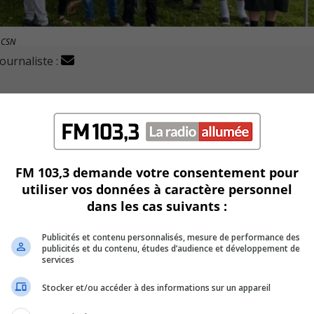
k CSN
journaliste :
 Colabor à Boucherville sont en grève générale illimitée.
FM 103,3 demande votre consentement pour
utiliser vos données à caractère personnel
mbre 2021.
dans les cas suivants :
yndicat CSN, qui représente les employés.
Publicités et contenu personnalisés, mesure de performance des
publicités et du contenu, études d’audience et développement de
proposée par le syndicat, alléguant un manque de fonds.
services
Stocker et/ou accéder à des informations sur un appareil
 Colabor se sont octroyés en 2021 une hausse salariale de 19