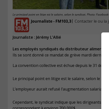
Le principal point en litige est le salaire, selon le syndicat. Photo: Faceboo
|
Journaliste - FM103,3
Contacter le ou la 
Journaliste : Jérémy L'Allié
Les employés syndiqués du distributeur alimentaire
Ils se sont donné ce mandat de grève mardi dernier.
La convention collective est échue depuis le 31 déce
Le principal point en litige est le salaire, selon le s
L’employeur aurait refusé l’augmentation salariale 
Cependant, le syndicat indique que les dirigeants de
correspondant à environ 700 000$.