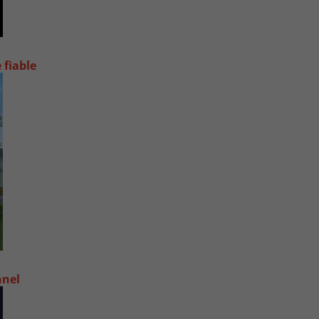
 fiable
nnel