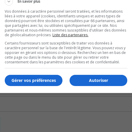
En savoir plus
 soixantaine d’employés correspond à moins de 700 000$ su
Vos données à caractère personnel seront traitées, et les informations
liées à votre appareil (cookies, identifiants uniques et autres types de
données) pourront être stockées et consultées par 66 partenaires, ainsi
que partagées avec lui, ou utilisées spécifiquement par ce site. Nos
partenaires et nous-mêmes sommes susceptibles d'utiliser des données
a décision des employés de prolonger la grève.
de géolocalisation précises.
Liste des partenaires.
Certains fournisseurs sont susceptibles de traiter vos données à
ours des deux prochains jours afin d’arriver à une entente
caractère personnel sur la base de l'intérêt légitime. Vous pouvez vous y
opposer en gérant vos options ci-dessous. Recherchez un lien en bas de
cette page ou dans le menu du site pour gérer ou retirer votre
consentement dans les paramètres des cookies et de confidentialité.
t pas suffisante, on affirme qu’on serait près d’un terrain
Gérer vos préférences
Autoriser