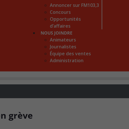
Annoncer sur FM103,3
Concours
Opportunités
d’affaires
NOUS JOINDRE
Animateurs
Journalistes
Équipe des ventes
Administration
en grève