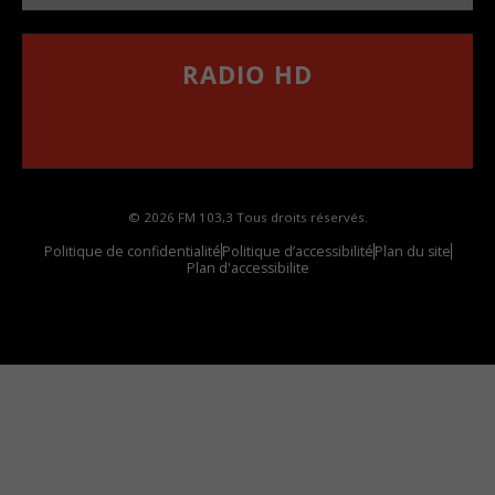
RADIO HD
••••••••••••••••••
Comment synthoniser la fréquence HD dans
votre voiture
© 2026 FM 103,3 Tous droits réservés.
Politique de confidentialité
Politique d’accessibilité
Plan du site
Plan d'accessibilite