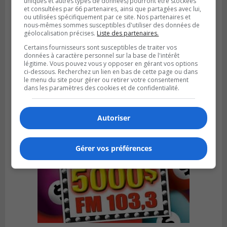
uniques et autres types de données) pourront être stockées
et consultées par 66 partenaires, ainsi que partagées avec lui,
ou utilisées spécifiquement par ce site. Nos partenaires et
nous-mêmes sommes susceptibles d'utiliser des données de
géolocalisation précises.
Liste des partenaires.
LA PRAIRIE
Certains fournisseurs sont susceptibles de traiter vos
Publié le 4 août 2026 à 15h50
données à caractère personnel sur la base de l'intérêt
Le mur du rempart de La Prairie retrouve
légitime. Vous pouvez vous y opposer en gérant vos options
sa jeunesse
ci-dessous. Recherchez un lien en bas de cette page ou dans
le menu du site pour gérer ou retirer votre consentement
dans les paramètres des cookies et de confidentialité.
Autoriser
Gérer vos préférences