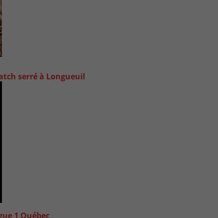
atch serré à Longueuil
igue 1 Québec