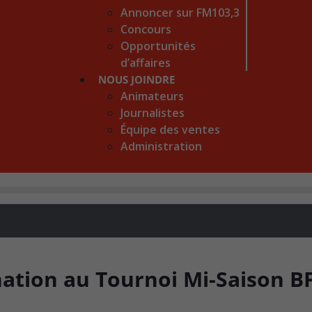
Annoncer sur FM103,3
Concours
Opportunités
d’affaires
NOUS JOINDRE
Animateurs
Journalistes
Équipe des ventes
Administration
nation au Tournoi Mi-Saison B