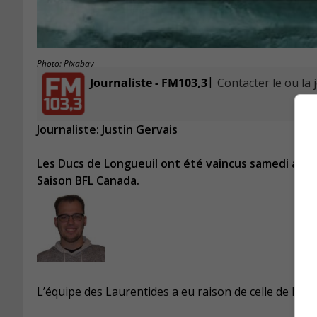
Photo: Pixabay
|
Journaliste - FM103,3
Contacter le ou la 
Journaliste: Justin Gervais
Les Ducs de Longueuil ont été vaincus samedi au Pa
Saison BFL Canada.
L’équipe des Laurentides a eu raison de celle de Long