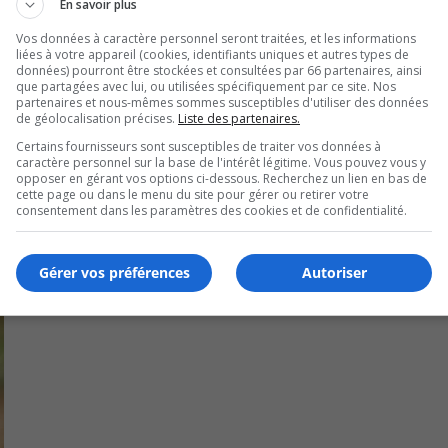
En savoir plus
pressionnante performance lors de ce duel.
Vos données à caractère personnel seront traitées, et les informations
liées à votre appareil (cookies, identifiants uniques et autres types de
ucs de marquer des points, en espaçant sept coups sûrs.
données) pourront être stockées et consultées par 66 partenaires, ainsi
que partagées avec lui, ou utilisées spécifiquement par ce site. Nos
partenaires et nous-mêmes sommes susceptibles d'utiliser des données
té élu joueur du match.
de géolocalisation précises.
Liste des partenaires.
Certains fournisseurs sont susceptibles de traiter vos données à
ec en finale de la Division Microbrasserie Charlevoix.
caractère personnel sur la base de l'intérêt légitime. Vous pouvez vous y
opposer en gérant vos options ci-dessous. Recherchez un lien en bas de
cette page ou dans le menu du site pour gérer ou retirer votre
consentement dans les paramètres des cookies et de confidentialité.
Gérer vos préférences
Autoriser