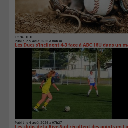
LONGUEUIL
Publié le 5 août 2026 à 08h38
Les Ducs s’inclinent 4‑3 face à ABC 16U dans un m
Publié le 4 août 2026 à 07h27
Les clubs de la Rive-Sud récoltent des points en L