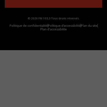
© 2026 FM 103,3 Tous droits réservés.
Politique de confidentialité
Politique d’accessibilité
Plan du site
Plan d'accessibilite
Comment installer notre vignette sur votre