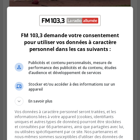
LONGUEUIL
Publié le 6 août 2026 à 05h11
FM 103,3 demande votre consentement
Une poussée tardive propulse les Ducs
pour utiliser vos données à caractère
vers la victoire à Laval
personnel dans les cas suivants :
Publicités et contenu personnalisés, mesure de
performance des publicités et du contenu, études
d’audience et développement de services
Stocker et/ou accéder à des informations sur un
appareil
En savoir plus
Vos données à caractère personnel seront traitées, et les
informations liées à votre appareil (cookies, identifiants
uniques et autres types de données) pourront être stockées
et consultées par 66 partenaires, ainsi que partagées avec lui,
LONGUEUIL
ou utilisées spécifiquement par ce site. Nos partenaires et
Publié le 5 août 2026 à 08h38
nous-mêmes sommes susceptibles d'utiliser des données de
Les Ducs s’inclinent 4‑3 face à ABC 16U