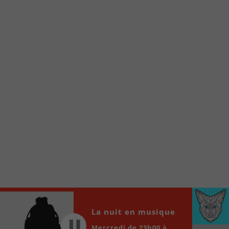
Voici la procédure ;)
À partir de votre téléphone, allez sur le site
internet de la Radio allumée au
www.fm1033.ca
Ensuite cliquez sur l’icône situé au bas de
votre écran
(celui qui représente un carré incluant une
flèche dirigé vers le haut)
Cliquez maintenant sur l’option Ajouter sur
l’écran d’accueil et vous verrez apparaître le
logo du FM 103,3
Faites Enregistrer en haut à droite.
Et voilà! Toutes les infos et l’écoute de votre radio
locale vous sont maintenant accessibles en un clic!
Audio
La nuit en musique
00:00
00:00
Player
Mercredi de 23h00 à