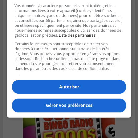
Vos données à caractère personnel seront traitées, et les
informations liées à votre appareil (cookies, identifiants
uniques et autres types de données) pourront être stockées
et consultées par 66 partenaires, ainsi que partagées avec lui,
ou utilisées spécifiquement par ce site. Nos partenaires et
nous-mêmes sommes susceptibles d'utiliser des données de
géolocalisation précises.
Liste des partenaires.
Certains fournisseurs sont susceptibles de traiter vos
données à caractère personnel sur la base de l'intérêt
légitime. Vous pouvez vous y opposer en gérant vos options
BROSSARD
ci-dessous. Recherchez un lien en bas de cette page ou dans
Publié le 3 août 2026 à 06h23
le menu du site pour gérer ou retirer votre consentement
Le soccer à l’honneur au Tournoi
dans les paramètres des cookies et de confidentialité.
international de Brossard
Autoriser
Gérer vos préférences