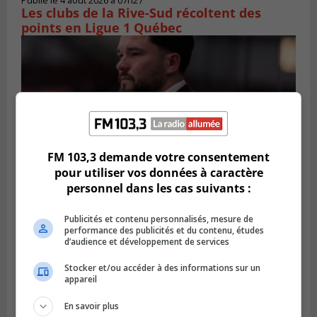
Publié le 4 août 2026 à 07h27
Les clubs de la Rive-Sud récoltent des
points en Ligue 1 Québec
FM 103,3 demande votre consentement
pour utiliser vos données à caractère
personnel dans les cas suivants :
SAINT-CATHERINE
Publicités et contenu personnalisés, mesure de
Publié le 3 août 2026 à 13h52
performance des publicités et du contenu, études
Martin-Olivier Cardinal change de cap et
d’audience et développement de services
rejoint la LHJMQ
Stocker et/ou accéder à des informations sur un
appareil
En savoir plus