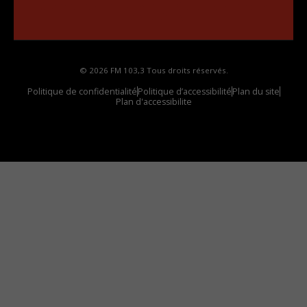
Comment synthoniser la fréquence HD dans
votre voiture
© 2026 FM 103,3 Tous droits réservés.
Politique de confidentialité
Politique d’accessibilité
Plan du site
Plan d'accessibilite