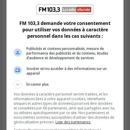
SAINT-CATHERINE
Publié le 3 août 2026 à 13h52
Martin-Olivier Cardinal change de cap et
rejoint la LHJMQ
FM 103,3 demande votre consentement
pour utiliser vos données à caractère
personnel dans les cas suivants :
Publicités et contenu personnalisés, mesure de
performance des publicités et du contenu, études
d’audience et développement de services
Stocker et/ou accéder à des informations sur un
appareil
En savoir plus
Vos données à caractère personnel seront traitées, et les
informations liées à votre appareil (cookies, identifiants
BROSSARD
uniques et autres types de données) pourront être stockées
Publié le 3 août 2026 à 06h23
Le soccer à l’honneur au Tournoi
et consultées par 66 partenaires, ainsi que partagées avec lui,
ou utilisées spécifiquement par ce site. Nos partenaires et
international de Brossard
nous-mêmes sommes susceptibles d'utiliser des données de
géolocalisation précises.
Liste des partenaires.