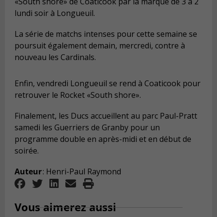
«South
shore» de Coaticook
par la marque de 3 à 2
lundi soir à Longueuil.
La série de matchs intenses pour cette semaine se
poursuit également demain, mercredi,
contre à
nouveau les
Cardinals
.
Enfin, vendredi
Longueuil se rend à Coaticook pour
retrouver le
Rocket
«South
shore»
.
Finalement, les Ducs accueillent au parc Paul-Pratt
samedi les Guerriers de Granby pour un
programme double en après-midi et en début de
soirée.
Auteur
: Henri-Paul Raymond
Vous aimerez aussi