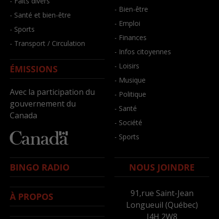
- Faits divers
- Bien-être
- Santé et bien-être
- Emploi
- Sports
- Finances
- Transport / Circulation
- Infos citoyennes
- Loisirs
ÉMISSIONS
- Musique
Avec la participation du
- Politique
gouvernement du
- Santé
Canada
- Société
- Sports
BINGO RADIO
NOUS JOINDRE
91,rue Saint-Jean
À PROPOS
Longueuil (Québec)
J4H 2W8