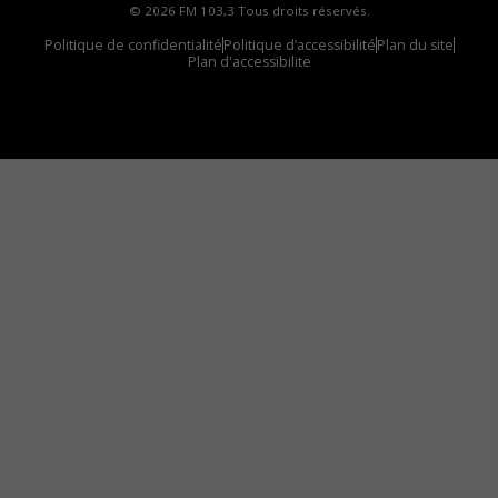
© 2026 FM 103,3 Tous droits réservés.
Politique de confidentialité
Politique d’accessibilité
Plan du site
Plan d'accessibilite
Comment installer notre vignette sur votre
appareil mobile