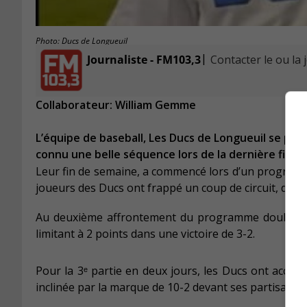
Photo: Ducs de Longueuil
|
Journaliste - FM103,3
Contacter le ou la 
Collaborateur: William Gemme
L’équipe de baseball, Les Ducs de Longueuil se pré
connu une belle séquence lors de la dernière fin d
Leur fin de semaine, a commencé lors d’un programm
joueurs des Ducs ont frappé un coup de circuit, dans 
Au deuxième affrontement du programme double, le 
limitant à 2 points dans une victoire de 3-2.
Pour la 3ᵉ partie en deux jours, les Ducs ont accueil
inclinée par la marque de 10-2 devant ses partisans.