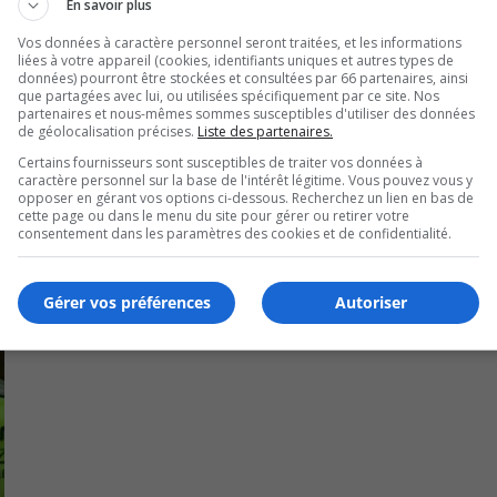
En savoir plus
Vos données à caractère personnel seront traitées, et les informations
liées à votre appareil (cookies, identifiants uniques et autres types de
tt de Longueuil.
données) pourront être stockées et consultées par 66 partenaires, ainsi
que partagées avec lui, ou utilisées spécifiquement par ce site. Nos
partenaires et nous-mêmes sommes susceptibles d'utiliser des données
tre victoires et six défaites depuis le début de la saison.
de géolocalisation précises.
Liste des partenaires.
Certains fournisseurs sont susceptibles de traiter vos données à
caractère personnel sur la base de l'intérêt légitime. Vous pouvez vous y
opposer en gérant vos options ci-dessous. Recherchez un lien en bas de
cette page ou dans le menu du site pour gérer ou retirer votre
consentement dans les paramètres des cookies et de confidentialité.
Gérer vos préférences
Autoriser