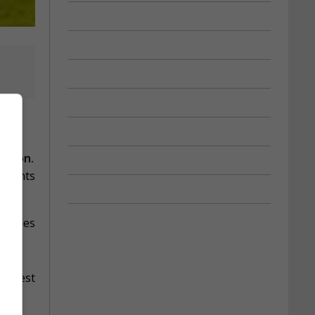
r
maison.
férents
 en les
e s’est