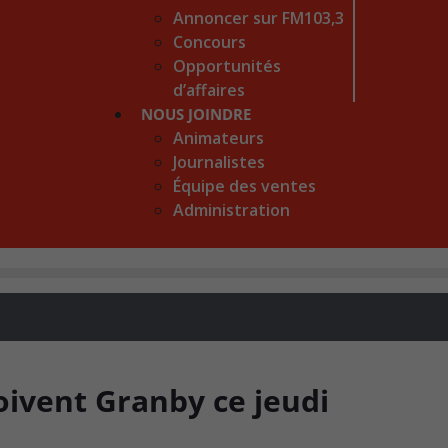
Annoncer sur FM103,3
Concours
Opportunités
d’affaires
NOUS JOINDRE
Animateurs
Journalistes
Équipe des ventes
Administration
oivent Granby ce jeudi