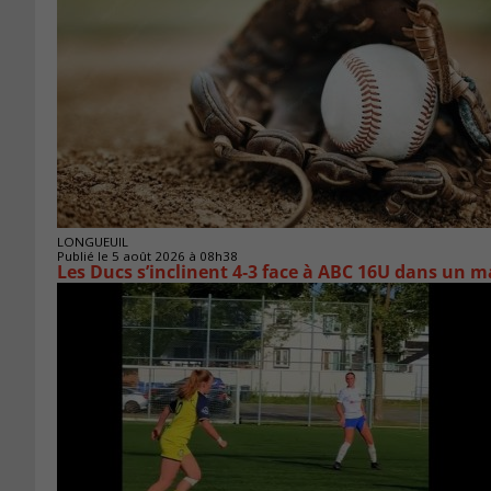
LONGUEUIL
Publié le 5 août 2026 à 08h38
Les Ducs s’inclinent 4‑3 face à ABC 16U dans un m