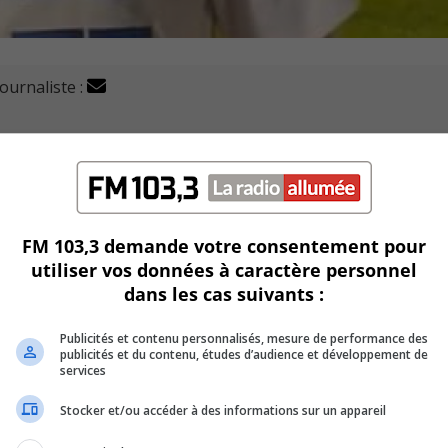
journaliste :
pare à retourner devant ses partisans ce jeudi, après avoi
e semaine en remportant deux de leurs trois parties à la 
FM 103,3 demande votre consentement pour
e double à la maison contre Gatineau, alors que quatre dif
utiliser vos données à caractère personnel
une victoire de 15-3.
dans les cas suivants :
lanceur des Ducs, Félix Coté a menotté l’équipe adverse
Publicités et contenu personnalisés, mesure de performance des
publicités et du contenu, études d’audience et développement de
services
li Saint-Eustache, où l’équipe a manqué d’énergie puisqu’ell
Stocker et/ou accéder à des informations sur un appareil