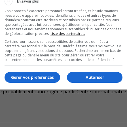
En savoir plus
on quant à l’idée du gouvernement fédéral, mentionnant ne 
Vos données à caractère personnel seront traitées, et les informations
liées à votre appareil (cookies, identifiants uniques et autres types de
données) pourront être stockées et consultées par 66 partenaires, ainsi
U
que partagées avec lui, ou utilisées spécifiquement par ce site. Nos
00:00
partenaires et nous-mêmes sommes susceptibles d'utiliser des données
U
de géolocalisation précises.
Liste des partenaires.
Ar
et craint également l’impact économique chez les producteur
Certains fournisseurs sont susceptibles de traiter vos données à
ke
caractère personnel sur la base de l'intérêt légitime. Vous pouvez vous y
opposer en gérant vos options ci-dessous. Recherchez un lien en bas de
to
cette page ou dans le menu du site pour gérer ou retirer votre
aînerait certainement une concurrence déloyale de la part d
in
consentement dans les paramètres des cookies et de confidentialité.
eux producteurs agricoles de la Montérégie.
or
de
U
Gérer vos préférences
Autoriser
vo
00:00
U
Ar
e probablement cancérogène par le Centre international de
ke
to
in
or
de