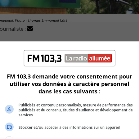
-Longueuil. Photo : Thomas Emmanuel Côté
journaliste :
 était de passage au parc Saint-Mark, dans le Vieux-Longu
lyphosate, un pesticide exclusivement produit par Monsant
FM 103,3 demande votre consentement pour
utiliser vos données à caractère personnel
rudeau parle de reconsidérer le seuil maximum de glyphosat
dans les cas suivants :
même de l’augmenter.
Publicités et contenu personnalisés, mesure de performance des
veau maximum pourrait devenir trois fois plus élevé que celu
publicités et du contenu, études d’audience et développement de
services
Stocker et/ou accéder à des informations sur un appareil
nale Bayer, propriétaire de Monsanto.