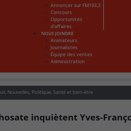
Annoncer sur FM103,3
Concours
Opportunités
d’affaires
NOUS JOINDRE
Animateurs
Journalistes
Équipe des ventes
Administration
uil
,
Nouvelles
,
Politique
,
Santé et bien-être
phosate inquiètent Yves-Franço