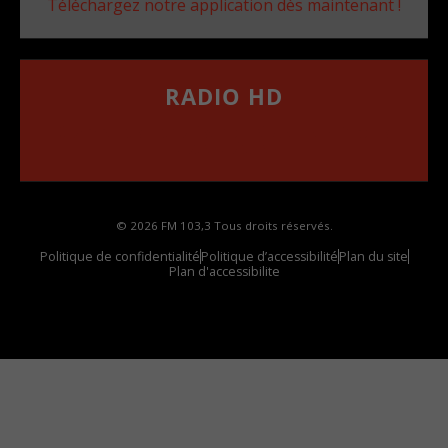
Téléchargez notre application dès maintenant !
RADIO HD
••••••••••••••••••
Comment synthoniser la fréquence HD dans
votre voiture
© 2026 FM 103,3 Tous droits réservés.
Politique de confidentialité
Politique d’accessibilité
Plan du site
Plan d'accessibilite