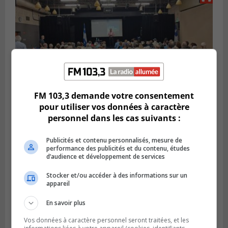
FM 103,3 demande votre consentement
pour utiliser vos données à caractère
personnel dans les cas suivants :
VIEUX-LONGUEUIL
Publié le 3 août 2026 à 14h47
Le Livre bleu rassemble 200 curieux à
Publicités et contenu personnalisés, mesure de
Longueuil
performance des publicités et du contenu, études
d’audience et développement de services
Stocker et/ou accéder à des informations sur un
appareil
En savoir plus
Vos données à caractère personnel seront traitées, et les