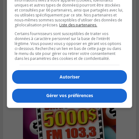
informations liées à votre appareil (cookies, identifiants
uniques et autres types de données) pourront être stockées
et consultées par 66 partenaires, ainsi que partagées avec lui,
ou utilisées spécifiquement par ce site. Nos partenaires et
nous-mêmes sommes susceptibles d'utiliser des données de
géolocalisation précises.
Liste des partenaires.
Certains fournisseurs sont susceptibles de traiter vos
LA PRAIRIE
données à caractère personnel sur la base de l'intérêt
Publié le 3 août 2026 à 06h57
Sonia Ziadé est candidate pour le PLQ
légitime. Vous pouvez vous y opposer en gérant vos options
ci-dessous. Recherchez un lien en bas de cette page ou dans
dans La Prairie
le menu du site pour gérer ou retirer votre consentement
dans les paramètres des cookies et de confidentialité.
Autoriser
Gérer vos préférences