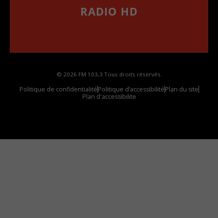
RADIO HD
••••••••••••••••••
Comment synthoniser la fréquence HD dans
votre voiture
© 2026 FM 103,3 Tous droits réservés.
Politique de confidentialité
Politique d’accessibilité
Plan du site
Plan d'accessibilite