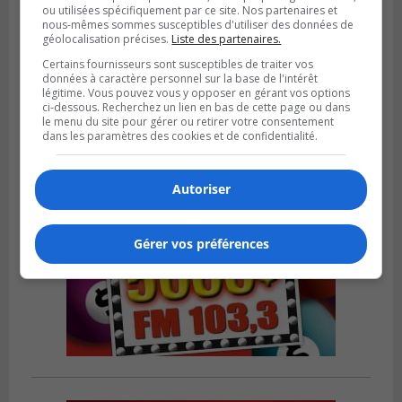
ou utilisées spécifiquement par ce site. Nos partenaires et
GREENFIELD PARK
nous-mêmes sommes susceptibles d'utiliser des données de
Publié le 31 juillet 2026 à 16h45
géolocalisation précises.
Liste des partenaires.
Des firmes de Longueuil vont participer
aux méga-travaux de l’hôpital Charles-
Certains fournisseurs sont susceptibles de traiter vos
Le Moyne
données à caractère personnel sur la base de l'intérêt
légitime. Vous pouvez vous y opposer en gérant vos options
ci-dessous. Recherchez un lien en bas de cette page ou dans
le menu du site pour gérer ou retirer votre consentement
dans les paramètres des cookies et de confidentialité.
Autoriser
Gérer vos préférences