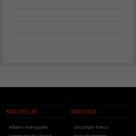
NOUVELLES
MUSIQUE
- Affaires municipales
- Décompte franco
- Communauté / Social
- Joué récemment