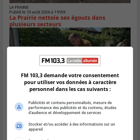
LA PRAIRIE
Publié le 10 août 2026 à 11h59
La Prairie nettoie ses égouts dans
plusieurs secteurs
FM 103,3 demande votre consentement
pour utiliser vos données à caractère
personnel dans les cas suivants :
Publicités et contenu personnalisés, mesure de
STE-JULIE
performance des publicités et du contenu, études
Publié le 8 août 2026 à 07h59
d’audience et développement de services
Le programme Potager de Sainte-Julie
lance sa cinquième édition
Stocker et/ou accéder à des informations sur un
appareil