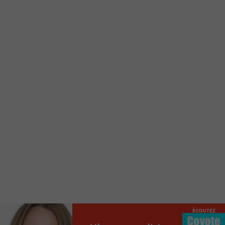
d’accueil rapidement.
Voici la procédure ;)
À partir de votre téléphone, allez sur le site
internet de la Radio allumée au
www.fm1033.ca
Ensuite cliquez sur l’icône situé au bas de
votre écran
(celui qui représente un carré incluant une
flèche dirigé vers le haut)
Cliquez maintenant sur l’option Ajouter sur
l’écran d’accueil et vous verrez apparaître le
logo du FM 103,3
Faites Enregistrer en haut à droite.
Et voilà! Toutes les infos et l’écoute de votre radio
locale vous sont maintenant accessibles en un clic!
ÉCOUTEZ
Audio