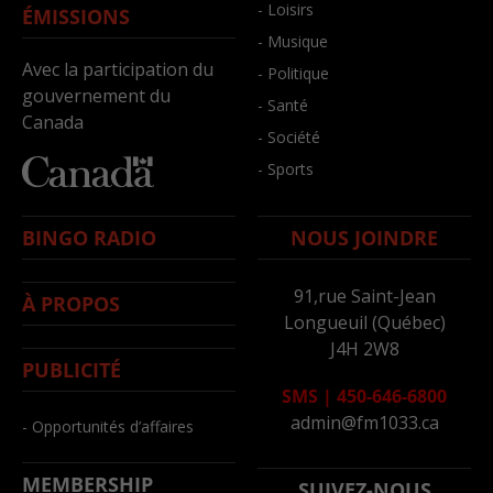
- Loisirs
ÉMISSIONS
- Musique
Avec la participation du
- Politique
gouvernement du
- Santé
Canada
- Société
- Sports
BINGO RADIO
NOUS JOINDRE
91,rue Saint-Jean
À PROPOS
Longueuil (Québec)
J4H 2W8
PUBLICITÉ
SMS
|
450-646-6800
admin@fm1033.ca
- Opportunités d’affaires
MEMBERSHIP
SUIVEZ-NOUS