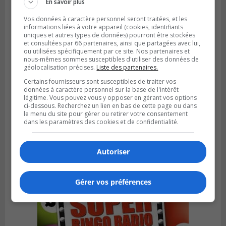
En savoir plus
Vos données à caractère personnel seront traitées, et les
informations liées à votre appareil (cookies, identifiants
uniques et autres types de données) pourront être stockées
et consultées par 66 partenaires, ainsi que partagées avec lui,
ou utilisées spécifiquement par ce site. Nos partenaires et
nous-mêmes sommes susceptibles d'utiliser des données de
géolocalisation précises.
Liste des partenaires.
Certains fournisseurs sont susceptibles de traiter vos
données à caractère personnel sur la base de l'intérêt
légitime. Vous pouvez vous y opposer en gérant vos options
ci-dessous. Recherchez un lien en bas de cette page ou dans
LONGUEUIL
le menu du site pour gérer ou retirer votre consentement
Publié le 7 août 2026 à 14h10
dans les paramètres des cookies et de confidentialité.
Les résidents de Longueuil souhaitent la
transparence dans l’affaire Tabarah
Autoriser
Gérer vos préférences