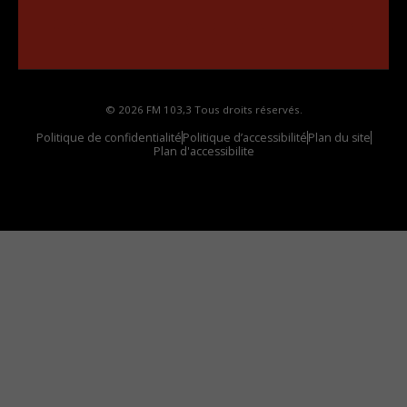
••••••••••••••••••
Comment synthoniser la fréquence HD dans
votre voiture
© 2026 FM 103,3 Tous droits réservés.
Politique de confidentialité
Politique d’accessibilité
Plan du site
Plan d'accessibilite