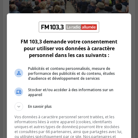
FM 103,3 demande votre consentement
VIEUX-LONGUEUIL
Publié le 3 août 2026 à 14h47
pour utiliser vos données à caractère
Le Livre bleu rassemble 200 curieux à
personnel dans les cas suivants :
Longueuil
Publicités et contenu personnalisés, mesure de
performance des publicités et du contenu, études
d’audience et développement de services
Stocker et/ou accéder à des informations sur un
appareil
En savoir plus
Vos données à caractère personnel seront traitées, et les
informations liées à votre appareil (cookies, identifiants
uniques et autres types de données) pourront être stockées
et consultées par 66 partenaires, ainsi que partagées avec lui,
ou utilisées spécifiquement par ce site. Nos partenaires et