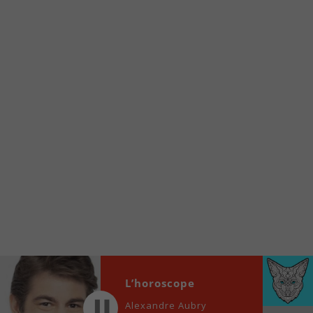
Voici la procédure ;)
À partir de votre téléphone, allez sur le site
internet de la Radio allumée au
www.fm1033.ca
Ensuite cliquez sur l’icône situé au bas de
votre écran
(celui qui représente un carré incluant une
flèche dirigé vers le haut)
Cliquez maintenant sur l’option Ajouter sur
l’écran d’accueil et vous verrez apparaître le
logo du FM 103,3
Faites Enregistrer en haut à droite.
Et voilà! Toutes les infos et l’écoute de votre radio
locale vous sont maintenant accessibles en un clic!
Audio
L’horoscope
00:00
00:00
Player
Alexandre Aubry