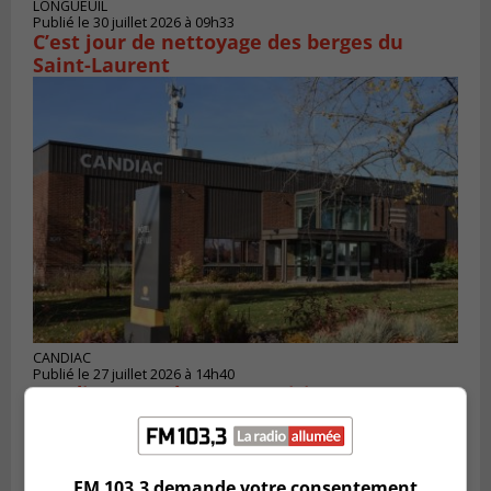
LONGUEUIL
Publié le 30 juillet 2026 à 09h33
C’est jour de nettoyage des berges du
Saint-Laurent
CANDIAC
Publié le 27 juillet 2026 à 14h40
Candiac propulse sa transition verte
FM 103,3 demande votre consentement