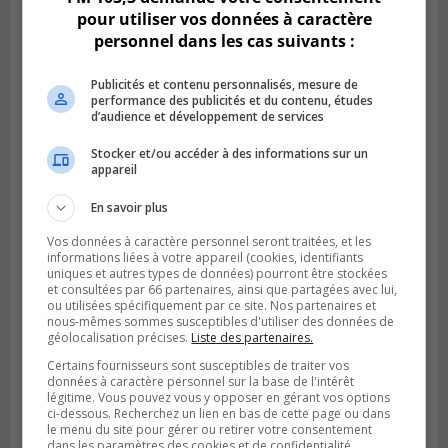
pour utiliser vos données à caractère
personnel dans les cas suivants :
Publicités et contenu personnalisés, mesure de
performance des publicités et du contenu, études
d’audience et développement de services
Stocker et/ou accéder à des informations sur un
appareil
SAINT-BRUNO-DE-MONTARVILLE
Publié le 26 juillet 2026 à 08h01
Saint‑Bruno veut accélérer l’abandon des
En savoir plus
outils à essence
Vos données à caractère personnel seront traitées, et les
informations liées à votre appareil (cookies, identifiants
uniques et autres types de données) pourront être stockées
et consultées par 66 partenaires, ainsi que partagées avec lui,
ou utilisées spécifiquement par ce site. Nos partenaires et
nous-mêmes sommes susceptibles d'utiliser des données de
géolocalisation précises.
Liste des partenaires.
Certains fournisseurs sont susceptibles de traiter vos
données à caractère personnel sur la base de l'intérêt
légitime. Vous pouvez vous y opposer en gérant vos options
ci-dessous. Recherchez un lien en bas de cette page ou dans
le menu du site pour gérer ou retirer votre consentement
dans les paramètres des cookies et de confidentialité.