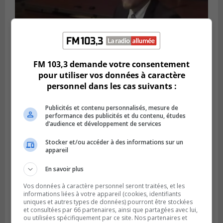
FM 103,3 demande votre consentement
pour utiliser vos données à caractère
personnel dans les cas suivants :
LONGUEUIL
Publicités et contenu personnalisés, mesure de
Publié le 7 août 2026 à 14h10
performance des publicités et du contenu, études
Les résidents de Longueuil souhaitent la
d’audience et développement de services
transparence dans l’affaire Tabarah
Stocker et/ou accéder à des informations sur un
appareil
En savoir plus
Vos données à caractère personnel seront traitées, et les
informations liées à votre appareil (cookies, identifiants
uniques et autres types de données) pourront être stockées
et consultées par 66 partenaires, ainsi que partagées avec lui,
ou utilisées spécifiquement par ce site. Nos partenaires et