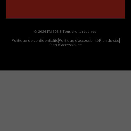
Comment synthoniser la fréquence HD dans
votre voiture
© 2026 FM 103,3 Tous droits réservés.
Politique de confidentialité
Politique d’accessibilité
Plan du site
Plan d'accessibilite