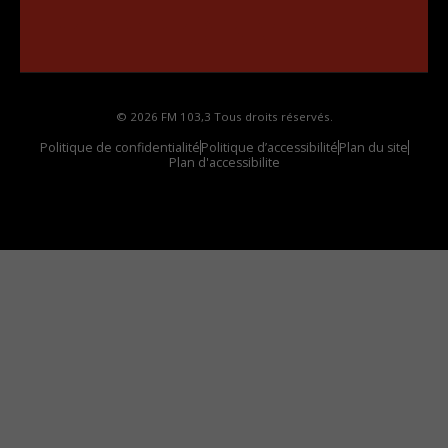
••••••••••••••••••
Comment synthoniser la fréquence HD dans
votre voiture
© 2026 FM 103,3 Tous droits réservés.
Politique de confidentialité
Politique d’accessibilité
Plan du site
Plan d'accessibilite