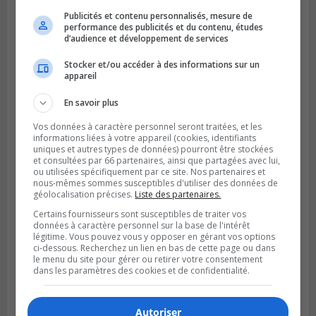
Publicités et contenu personnalisés, mesure de
performance des publicités et du contenu, études
d’audience et développement de services
Stocker et/ou accéder à des informations sur un
appareil
En savoir plus
Vos données à caractère personnel seront traitées, et les
BOUCHERVILLE
Publié le 5 août 2026 à 15h25
informations liées à votre appareil (cookies, identifiants
Le MTMD annonce des fermetures sur
uniques et autres types de données) pourront être stockées
et consultées par 66 partenaires, ainsi que partagées avec lui,
l’autoroute 20 à Boucherville
ou utilisées spécifiquement par ce site. Nos partenaires et
nous-mêmes sommes susceptibles d'utiliser des données de
géolocalisation précises.
Liste des partenaires.
Certains fournisseurs sont susceptibles de traiter vos
données à caractère personnel sur la base de l'intérêt
légitime. Vous pouvez vous y opposer en gérant vos options
ci-dessous. Recherchez un lien en bas de cette page ou dans
le menu du site pour gérer ou retirer votre consentement
dans les paramètres des cookies et de confidentialité.
Autoriser