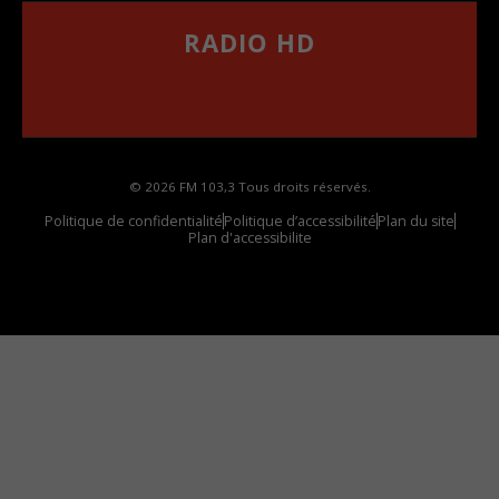
RADIO HD
••••••••••••••••••
Comment synthoniser la fréquence HD dans
votre voiture
© 2026 FM 103,3 Tous droits réservés.
Politique de confidentialité
Politique d’accessibilité
Plan du site
Plan d'accessibilite