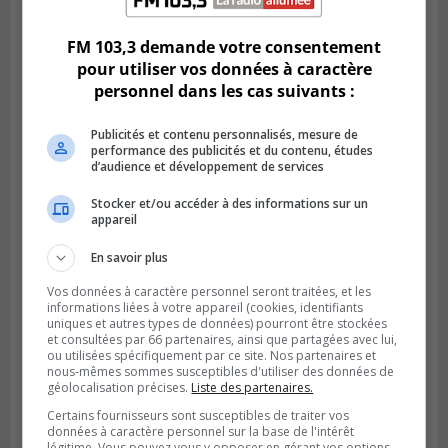
FM 103,3 demande votre consentement
pour utiliser vos données à caractère
personnel dans les cas suivants :
Publicités et contenu personnalisés, mesure de
performance des publicités et du contenu, études
d’audience et développement de services
Stocker et/ou accéder à des informations sur un
appareil
GREENFIELD PARK
En savoir plus
Publié le 31 juillet 2026 à 16h45
Des firmes de Longueuil vont participer
Vos données à caractère personnel seront traitées, et les
aux méga-travaux de l’hôpital Charles-
informations liées à votre appareil (cookies, identifiants
uniques et autres types de données) pourront être stockées
Le Moyne
et consultées par 66 partenaires, ainsi que partagées avec lui,
ou utilisées spécifiquement par ce site. Nos partenaires et
nous-mêmes sommes susceptibles d'utiliser des données de
géolocalisation précises.
Liste des partenaires.
Certains fournisseurs sont susceptibles de traiter vos
données à caractère personnel sur la base de l'intérêt
légitime. Vous pouvez vous y opposer en gérant vos options