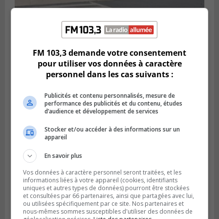
LONGUEUIL
FM 103,3 demande votre consentement
Publié le 18 juillet 2026 à 10h00
Deux projets scolaires pourront
pour utiliser vos données à caractère
développer à Longueuil
personnel dans les cas suivants :
Publicités et contenu personnalisés, mesure de
performance des publicités et du contenu, études
d’audience et développement de services
Stocker et/ou accéder à des informations sur un
appareil
En savoir plus
Vos données à caractère personnel seront traitées, et les
informations liées à votre appareil (cookies, identifiants
uniques et autres types de données) pourront être stockées
et consultées par 66 partenaires, ainsi que partagées avec lui,
Publié le 18 juillet 2026 à 07h58
ou utilisées spécifiquement par ce site. Nos partenaires et
Le parc Poly-aréna de Brossard va vibrer
nous-mêmes sommes susceptibles d'utiliser des données de