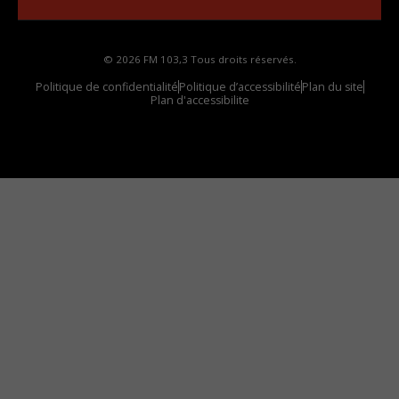
© 2026 FM 103,3 Tous droits réservés.
Politique de confidentialité
Politique d’accessibilité
Plan du site
Plan d'accessibilite
Comment installer notre vignette sur votre