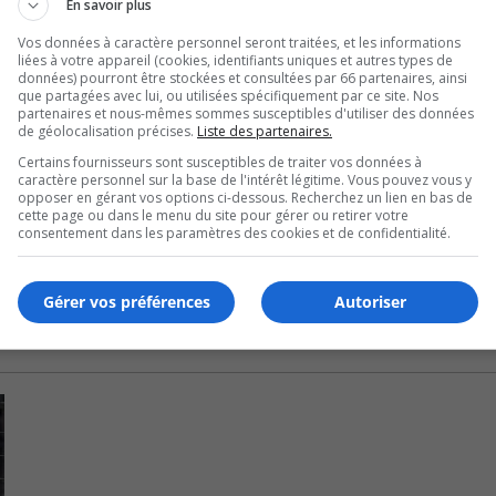
ut-Richelieu- Rouville avec 384.
En savoir plus
Vos données à caractère personnel seront traitées, et les informations
e-Boucher 323.
liées à votre appareil (cookies, identifiants uniques et autres types de
données) pourront être stockées et consultées par 66 partenaires, ainsi
total de 289 tests positifs.
que partagées avec lui, ou utilisées spécifiquement par ce site. Nos
partenaires et nous-mêmes sommes susceptibles d'utiliser des données
de géolocalisation précises.
Liste des partenaires.
lle se classe quatorzième sur 18 régions en province.
Certains fournisseurs sont susceptibles de traiter vos données à
caractère personnel sur la base de l'intérêt légitime. Vous pouvez vous y
ie-Îles-de-la Madeleine avec un taux de 925,2 cas par 100 000
opposer en gérant vos options ci-dessous. Recherchez un lien en bas de
cette page ou dans le menu du site pour gérer ou retirer votre
consentement dans les paramètres des cookies et de confidentialité.
Gérer vos préférences
Autoriser