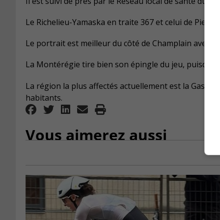
Il est suivi de près par le Réseau local de santé du Ha
Le Richelieu-Yamaska en traite 367 et celui de Pierr
Le portrait est meilleur du côté de Champlain avec un 
La Montérégie tire bien son épingle du jeu, puisqu’e
La région la plus affectés actuellement est la Gaspés
habitants.
Vous aimerez aussi