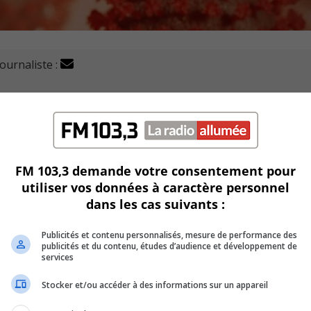
journaliste :
stre des cas à la hausse de COVID-19.
mardi 2 318 cas sur l’ensemble du territoire.
FM 103,3 demande votre consentement pour
utiliser vos données à caractère personnel
t au 17 mars.
dans les cas suivants :
z les citoyens qui ont accès aux centres de dépistages et des
Publicités et contenu personnalisés, mesure de performance des
publicités et du contenu, études d’audience et développement de
services
 Jardins-Roussillon qui à lui seul en traite 468.
Stocker et/ou accéder à des informations sur un appareil