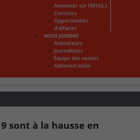
Annoncer sur FM103,3
Concours
Opportunités
d’affaires
NOUS JOINDRE
Animateurs
Journalistes
Équipe des ventes
Administration
19 sont à la hausse en