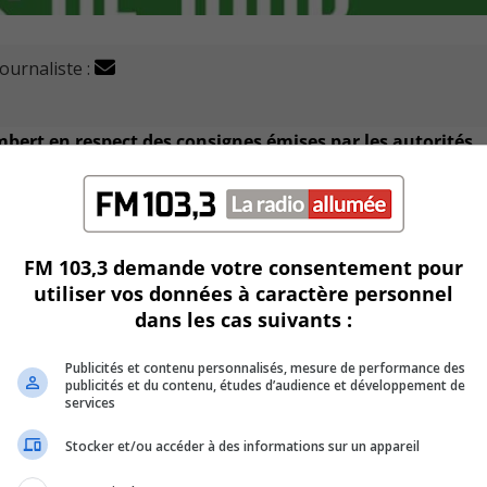
journaliste :
mbert en respect des consignes émises par les autorités.
é un guide qui présente les différentes mesures imposées pa
 jour.
FM 103,3 demande votre consentement pour
rce qu’ils ne pouvaient se conformer aux exigences sanitair
utiliser vos données à caractère personnel
dans les cas suivants :
 s’effectue en ligne via le
portail
de la Ville.
Publicités et contenu personnalisés, mesure de performance des
publicités et du contenu, études d’audience et développement de
éléphone ou par courriel à compter du 28 mai.
services
Stocker et/ou accéder à des informations sur un appareil
our leur part d’une période de préinscription entre le 19 et l