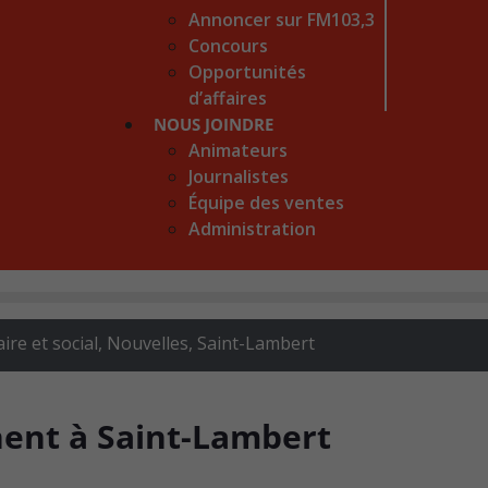
Annoncer sur FM103,3
Concours
Opportunités
d’affaires
NOUS JOINDRE
Animateurs
Journalistes
Équipe des ventes
Administration
re et social
,
Nouvelles
,
Saint-Lambert
nent à Saint-Lambert