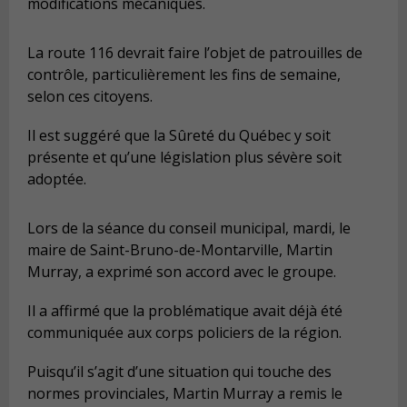
modifications m
é
caniques.
La route 116 devrait faire l
’
objet de patrouilles de
contr
ô
le, particuli
è
rement les fins de semaine,
selon ces citoyens.
Il est sugg
é
r
é
que la S
û
ret
é
du Qu
é
bec y soit
pr
é
sente et qu
’
une l
é
gislation plus s
é
v
è
re soit
adopt
é
e.
Lors de la s
é
ance du conseil municipal, mardi, le
maire de Saint-Bruno-de-Montarville, Martin
Murray, a exprim
é
son accord avec le groupe.
Il a affirm
é
que la probl
é
matique avait d
é
j
à é
t
é
communiqu
é
e aux corps policiers de la r
é
gion.
Puisqu
’
il s
’
agit d
’
une situation qui touche des
normes provinciales, Martin Murray a remis le