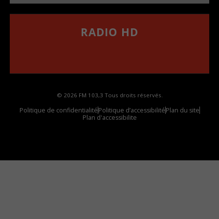
RADIO HD
••••••••••••••••••
Comment synthoniser la fréquence HD dans
votre voiture
© 2026 FM 103,3 Tous droits réservés.
Politique de confidentialité
Politique d’accessibilité
Plan du site
Plan d'accessibilite