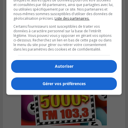
uniques et autres types de données) pourront être stockées
et consultées par 66 partenaires, ainsi que partagées avec lui,
ou utilisées spécifiquement par ce site. Nos partenaires et
nous-mêmes sommes susceptibles d'utiliser des données de
géolocalisation précises.
Liste des partenaires.
SAINT-CATHERINE
Certains fournisseurs sont susceptibles de traiter vos
Publié le 30 juillet 2026 à 07h58
Sainte-Catherine prolonge son aide
données à caractère personnel sur la base de l'intérêt
légitime. Vous pouvez vous y opposer en gérant vos options
financière au Complexe Le Partage
ci-dessous. Recherchez un lien en bas de cette page ou dans
le menu du site pour gérer ou retirer votre consentement
dans les paramètres des cookies et de confidentialité.
Autoriser
Gérer vos préférences