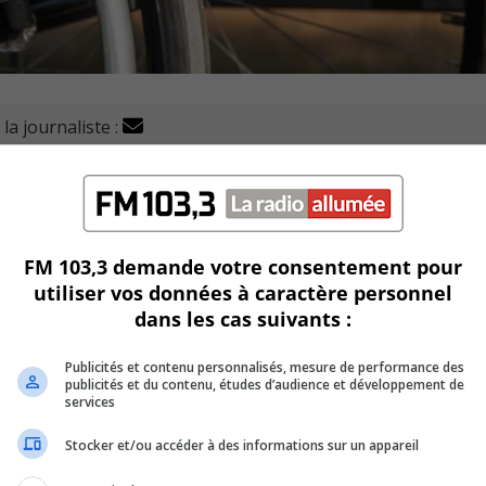
la journaliste :
oins en logements des personnes handicapées auprès de la
immeubles adaptés (AILIA) a déposé un mémoire dans le cadre
FM 103,3 demande votre consentement pour
abitation
de la CMM.
utiliser vos données à caractère personnel
dans les cas suivants :
 besoins criants des personnes handicapées en matière de
Publicités et contenu personnalisés, mesure de performance des
publicités et du contenu, études d’audience et développement de
services
 l’organisme de la part de personnes handicapées de
Stocker et/ou accéder à des informations sur un appareil
nt également fait des demandes.