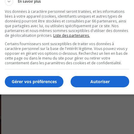
En savoir plus
Vos données à caractère personnel seront traitées, et les informations
ette clientèle des services de maintien à domicile adéquats.
liées à votre appareil (cookies, identifiants uniques et autres types de
données) pourront être stockées et consultées par 66 partenaires, ainsi
que partagées avec lui, ou utilisées spécifiquement par ce site. Nos
rs de la consultation régionale prévue à Longueuil le 14
partenaires et nous-mêmes sommes susceptibles d'utiliser des données
de géolocalisation précises.
Liste des partenaires.
Certains fournisseurs sont susceptibles de traiter vos données à
caractère personnel sur la base de l'intérêt légitime. Vous pouvez vous y
opposer en gérant vos options ci-dessous. Recherchez un lien en bas de
cette page ou dans le menu du site pour gérer ou retirer votre
consentement dans les paramètres des cookies et de confidentialité.
Gérer vos préférences
Autoriser