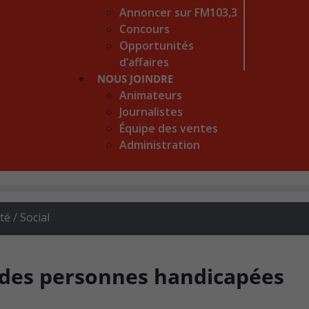
Annoncer sur FM103,3
Concours
Opportunités
d’affaires
NOUS JOINDRE
Animateurs
Journalistes
Équipe des ventes
Administration
 / Social
 des personnes handicapées