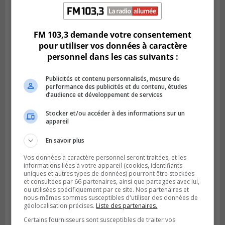
CANDIAC
Publié le 27 juillet 2026 à 14h40
Candiac propulse sa transition verte
FM 103,3 demande votre consentement
pour utiliser vos données à caractère
personnel dans les cas suivants :
Publicités et contenu personnalisés, mesure de
performance des publicités et du contenu, études
d’audience et développement de services
Stocker et/ou accéder à des informations sur un
appareil
En savoir plus
Vos données à caractère personnel seront traitées, et les
SAINT-BRUNO-DE-MONTARVILLE
informations liées à votre appareil (cookies, identifiants
Publié le 26 juillet 2026 à 08h01
uniques et autres types de données) pourront être stockées
Saint‑Bruno veut accélérer l’abandon des
et consultées par 66 partenaires, ainsi que partagées avec lui,
outils à essence
ou utilisées spécifiquement par ce site. Nos partenaires et
nous-mêmes sommes susceptibles d'utiliser des données de
géolocalisation précises.
Liste des partenaires.
Certains fournisseurs sont susceptibles de traiter vos