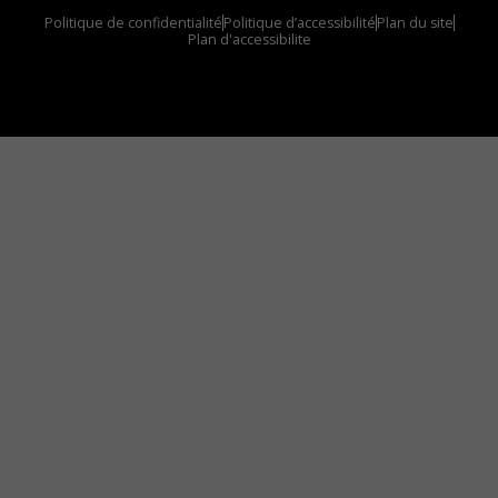
Politique de confidentialité
Politique d’accessibilité
Plan du site
Plan d'accessibilite
Comment installer notre vignette sur votre
appareil mobile