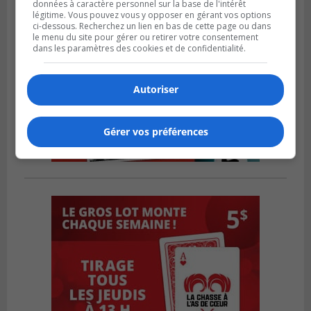
données à caractère personnel sur la base de l'intérêt
légitime. Vous pouvez vous y opposer en gérant vos options
ci-dessous. Recherchez un lien en bas de cette page ou dans
le menu du site pour gérer ou retirer votre consentement
dans les paramètres des cookies et de confidentialité.
Autoriser
Gérer vos préférences