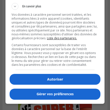
En savoir plus
Vos données à caractère personnel seront traitées, et les
informations liées à votre appareil (cookies, identifiants
uniques et autres types de données) pourront être stockées
et consultées par 66 partenaires, ainsi que partagées avec lui,
ou utilisées spécifiquement par ce site. Nos partenaires et
nous-mêmes sommes susceptibles d'utiliser des données de
géolocalisation précises.
Liste des partenaires.
Certains fournisseurs sont susceptibles de traiter vos
données à caractère personnel sur la base de l'intérêt
légitime. Vous pouvez vous y opposer en gérant vos options
ci-dessous. Recherchez un lien en bas de cette page ou dans
GREENFIELD PARK
le menu du site pour gérer ou retirer votre consentement
Publié le 31 juillet 2026 à 16h45
dans les paramètres des cookies et de confidentialité.
Des firmes de Longueuil vont participer
aux méga-travaux de l’hôpital Charles-
Le Moyne
Autoriser
Gérer vos préférences