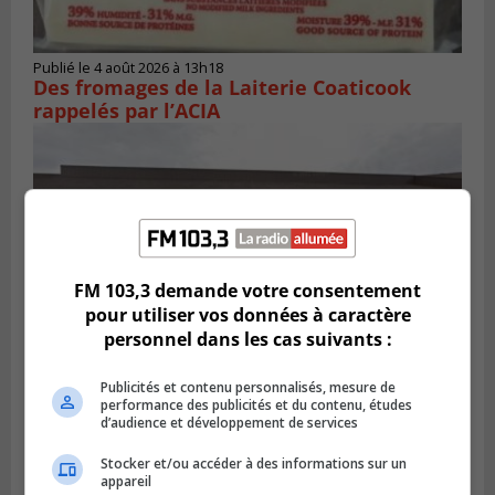
Publié le 4 août 2026 à 13h18
Des fromages de la Laiterie Coaticook
rappelés par l’ACIA
FM 103,3 demande votre consentement
pour utiliser vos données à caractère
personnel dans les cas suivants :
Publicités et contenu personnalisés, mesure de
performance des publicités et du contenu, études
BROSSARD
d’audience et développement de services
Publié le 2 août 2026 à 23h04
Rappel de quatre produits alimentaires à
Brossard
Stocker et/ou accéder à des informations sur un
appareil