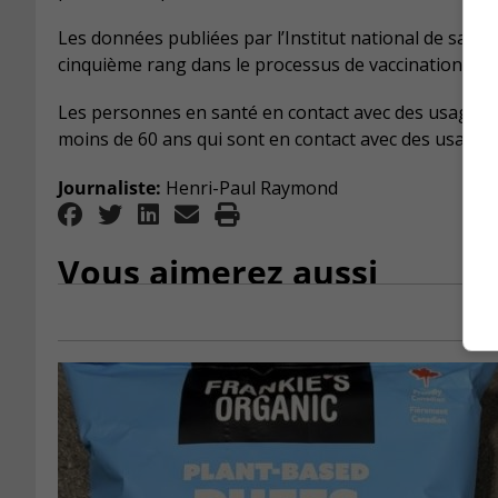
Les données publiées par l’Institut national de santé
cinquième rang dans le processus de vaccination.
Les personnes en santé en contact avec des usagers
moins de 60 ans qui sont en contact avec des usagers
Journaliste:
Henri-Paul Raymond
Vous aimerez aussi