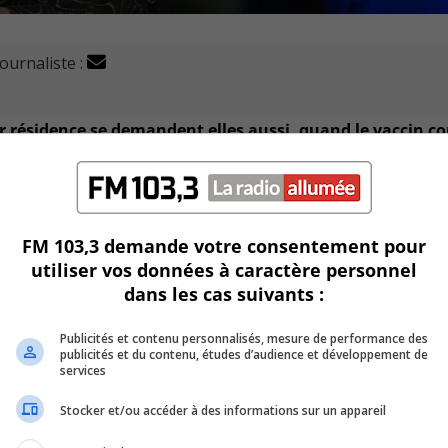
journaliste :
r résidence se demandent elles aussi, quand le vaccin co
os soulevés sur le Facebook de la Direction de santé publiqu
FM 103,3 demande votre consentement pour
utiliser vos données à caractère personnel
80 ans en confinement dans leur maison.
dans les cas suivants :
c ce type de clientèle âgée ou atteinte de maladie.
Publicités et contenu personnalisés, mesure de performance des
publicités et du contenu, études d’audience et développement de
nir le vaccin comme le personnel des CHSLD.
services
Stocker et/ou accéder à des informations sur un appareil
e Pfizer doit être gardé à une température de -70° C environ 