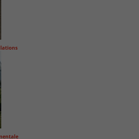
llations
 mentale