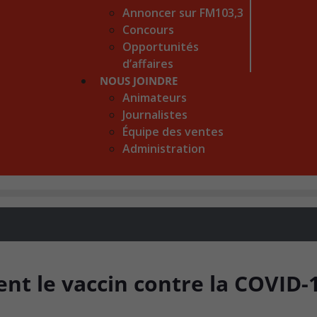
Annoncer sur FM103,3
Concours
Opportunités
d’affaires
NOUS JOINDRE
Animateurs
Journalistes
Équipe des ventes
Administration
ent le vaccin contre la COVID-