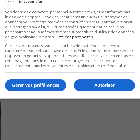
En savoir plus
 publique du Québec place les citoyens de 80 ans et plus au
Vos données à caractère personnel seront traitées, et les informations
liées à votre appareil (cookies, identifiants uniques et autres types de
données) pourront être stockées et consultées par 66 partenaires, ainsi
que partagées avec lui, ou utilisées spécifiquement par ce site. Nos
 sont au deuxième rang et au neuvième ce sont les personn
partenaires et nous-mêmes sommes susceptibles d'utiliser des données
de géolocalisation précises.
Liste des partenaires.
.
Certains fournisseurs sont susceptibles de traiter vos données à
caractère personnel sur la base de l'intérêt légitime. Vous pouvez vous y
opposer en gérant vos options ci-dessous. Recherchez un lien en bas de
cette page ou dans le menu du site pour gérer ou retirer votre
consentement dans les paramètres des cookies et de confidentialité.
Gérer vos préférences
Autoriser