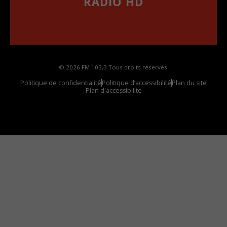
RADIO HD
••••••••••••••••••
Comment synthoniser la fréquence HD dans
votre voiture
© 2026 FM 103,3 Tous droits réservés.
Politique de confidentialité
Politique d’accessibilité
Plan du site
Plan d'accessibilite