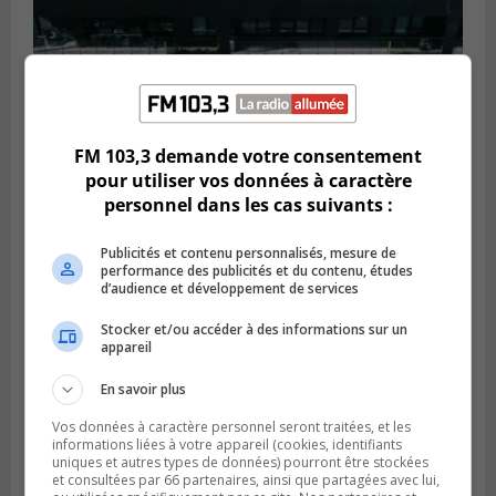
FM 103,3 demande votre consentement
BROSSARD
Publié le 29 juillet 2026 à 12h00
pour utiliser vos données à caractère
Brossard traverserait un ralentissement
personnel dans les cas suivants :
de construction de logements
Publicités et contenu personnalisés, mesure de
performance des publicités et du contenu, études
d’audience et développement de services
Stocker et/ou accéder à des informations sur un
appareil
En savoir plus
Vos données à caractère personnel seront traitées, et les
informations liées à votre appareil (cookies, identifiants
uniques et autres types de données) pourront être stockées
et consultées par 66 partenaires, ainsi que partagées avec lui,